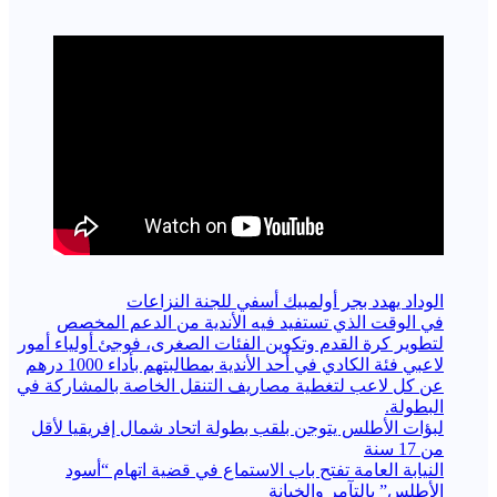
الوداد يهدد بجر أولمبيك أسفي للجنة النزاعات
في الوقت الذي تستفيد فيه الأندية من الدعم المخصص
لتطوير كرة القدم وتكوين الفئات الصغرى، فوجئ أولياء أمور
لاعبي فئة الكادي في أحد الأندية بمطالبتهم بأداء 1000 درهم
عن كل لاعب لتغطية مصاريف التنقل الخاصة بالمشاركة في
البطولة.
لبؤات الأطلس يتوجن بلقب بطولة اتحاد شمال إفريقيا لأقل
من 17 سنة
النيابة العامة تفتح باب الاستماع في قضية اتهام “أسود
الأطلس” بالتآمر والخيانة