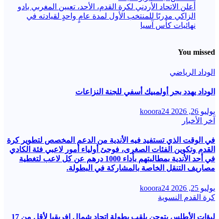
أعلن الاتحاد الأردني لكرة القدم، الأحد، تعيين المغربي بادو
الزاكي مدربًا للمنتخب الأول لمدة عامٍ واحدٍ لقيادته ​في
نهائيات كأس آسيا
You missed
الوداد الرياضي
الوداد يهدد بجر أولمبيك أسفي للجنة النزاعات
يوليو 26, 2026
kooora24
آخر الأخبار
في الوقت الذي تستفيد فيه الأندية من الدعم المخصص لتطوير كرة
القدم وتكوين الفئات الصغرى، فوجئ أولياء أمور لاعبي فئة الكادي
في أحد الأندية بمطالبتهم بأداء 1000 درهم عن كل لاعب لتغطية
مصاريف التنقل الخاصة بالمشاركة في البطولة.
يوليو 25, 2026
kooora24
كرة القدم النسوية
لبؤات الأطلس يتوجن بلقب بطولة اتحاد شمال إفريقيا لأقل من 17