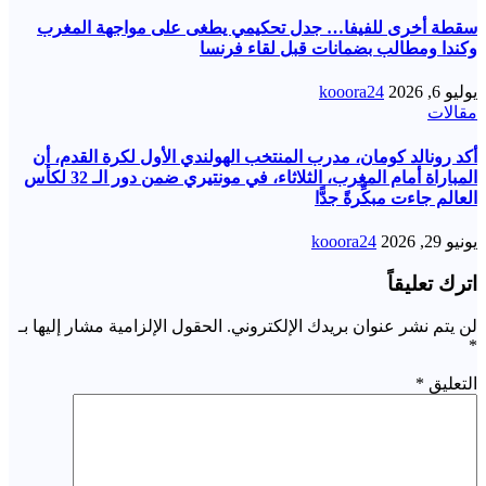
سقطة أخرى للفيفا… جدل تحكيمي يطغى على مواجهة المغرب
وكندا ومطالب بضمانات قبل لقاء فرنسا
يوليو 6, 2026
kooora24
مقالات
أكد رونالد ‌كومان، مدرب المنتخب الهولندي الأول لكرة القدم، أن
المباراة أمام المغرب، الثلاثاء، في مونتيري ضمن دور الـ 32 لكأس
العالم جاءت مبكِّرةً جدًّا
يونيو 29, 2026
kooora24
اترك تعليقاً
لن يتم نشر عنوان بريدك الإلكتروني.
الحقول الإلزامية مشار إليها بـ
*
التعليق
*