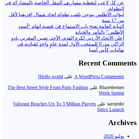
عن كل لاعب لتغطية مصاريف التنقل الخاصة بالمشاركة في
البطولة.
لبؤات الأطلس يتوجن بلقب بطولة اتحاد شمال إفريقيا لأقل
من 17 سنة
النيابة العامة تفتح باب الاستماع في قضية اتهام “أسود
الأطلس” بالتآمر والخيانة
أعلن الاتحاد الأردني لكرة القدم، الأحد، تعيين المغربي بادو
الزاكي مدربًا للمنتخب الأول لمدة عامٍ واحدٍ لقيادته ​في
نهائيات كأس آسيا
Recent Comments
A WordPress Commenter
على
Hello world!
Blazethemes
على
The Best Street Style From Paris Fashion
Week Spring
sarojmhr
على
Valorant Reaches Up To 3 Million Players
Since Launch
Archives
يوليو 2026