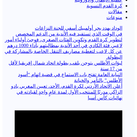
كرة القدم النسوية
مقالات
منوعات
الوداد يهدد بجر أولمبيك أسفي للجنة النزاعات
في الوقت الذي تستفيد فيه الأندية من الدعم المخصص
لتطوير كرة القدم وتكوين الفئات الصغرى، فوجئ أولياء أمور
لاعبي فئة الكادي في أحد الأندية بمطالبتهم بأداء 1000 درهم
عن كل لاعب لتغطية مصاريف التنقل الخاصة بالمشاركة في
البطولة.
لبؤات الأطلس يتوجن بلقب بطولة اتحاد شمال إفريقيا لأقل
من 17 سنة
النيابة العامة تفتح باب الاستماع في قضية اتهام “أسود
الأطلس” بالتآمر والخيانة
أعلن الاتحاد الأردني لكرة القدم، الأحد، تعيين المغربي بادو
الزاكي مدربًا للمنتخب الأول لمدة عامٍ واحدٍ لقيادته ​في
نهائيات كأس آسيا