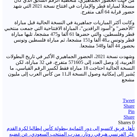
من حيث الحضور الجماهيري، متخطية الرقم السابق الذي كان
مسجلًا لمباراة قطر والإمارات في افتتاح نسخة 2021 التي شهد
حضور قرابة 64 ألف متفرج.
وكانت أكثر المباريات جماهيرية في النسخة الحالية قبل مباراة
“الأخضر” و”أسود الرافدين”، المباراة الافتتاحية التي جمعت منتخبي
قطر وفلسطين، والتي حضرها 61 ألفا و475 مشجعا، تليها مباراة
قطر وتونس بـ48 ألفا و151 مشجعا، ثم مباراة فلسطين وتونس
بحضور 44 ألفا و548 مشجعا.
وشهدت نسخة 2021، الحضور الجماهيري الأكبر في تاريخ البطولات
العربية، إذ وصل العدد إلى 571605 متفرج، في 32 مباراة، لكن
النسخة الحالية احتاجت 18 مباراة فقط لكسر الرقم القياسي، ما
يُشير إلى إمكانية وصول النسخة الـ11 من كأس العرب إلى مليون
مشجع
Tweet
Share
Pin
Share
Shares
0
تصفّح
تأهل فريق لاتسيو إلى دور الثمانية ببطولة كأس إيطاليا لكرة القدم
عبّر الفرنسي هيرفي رونار، مدرب المنتخب السعودي، عن غضبه