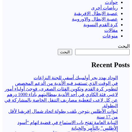
حوادث
رياضات أخرى
عصبة الابطال الافريقية
عصبة الابطال والاوروبية
كرة القدم النسوية
مقالات
منوعات
البحث
البحث
Recent Posts
الوداد يهدد بجر أولمبيك أسفي للجنة النزاعات
في الوقت الذي تستفيد فيه الأندية من الدعم المخصص
لتطوير كرة القدم وتكوين الفئات الصغرى، فوجئ أولياء أمور
لاعبي فئة الكادي في أحد الأندية بمطالبتهم بأداء 1000 درهم
عن كل لاعب لتغطية مصاريف التنقل الخاصة بالمشاركة في
البطولة.
لبؤات الأطلس يتوجن بلقب بطولة اتحاد شمال إفريقيا لأقل
من 17 سنة
النيابة العامة تفتح باب الاستماع في قضية اتهام “أسود
الأطلس” بالتآمر والخيانة