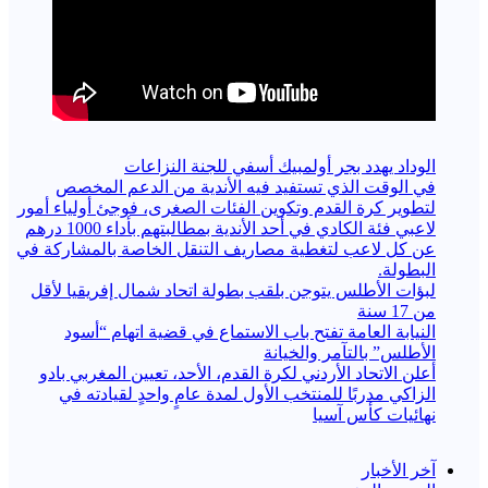
الوداد يهدد بجر أولمبيك أسفي للجنة النزاعات
في الوقت الذي تستفيد فيه الأندية من الدعم المخصص
لتطوير كرة القدم وتكوين الفئات الصغرى، فوجئ أولياء أمور
لاعبي فئة الكادي في أحد الأندية بمطالبتهم بأداء 1000 درهم
عن كل لاعب لتغطية مصاريف التنقل الخاصة بالمشاركة في
البطولة.
لبؤات الأطلس يتوجن بلقب بطولة اتحاد شمال إفريقيا لأقل
من 17 سنة
النيابة العامة تفتح باب الاستماع في قضية اتهام “أسود
الأطلس” بالتآمر والخيانة
أعلن الاتحاد الأردني لكرة القدم، الأحد، تعيين المغربي بادو
الزاكي مدربًا للمنتخب الأول لمدة عامٍ واحدٍ لقيادته ​في
نهائيات كأس آسيا
آخر الأخبار