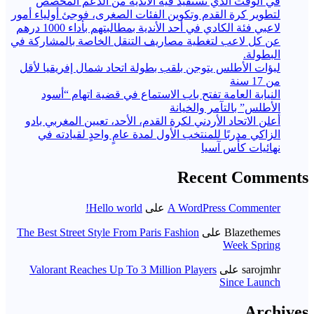
في الوقت الذي تستفيد فيه الأندية من الدعم المخصص
لتطوير كرة القدم وتكوين الفئات الصغرى، فوجئ أولياء أمور
لاعبي فئة الكادي في أحد الأندية بمطالبتهم بأداء 1000 درهم
عن كل لاعب لتغطية مصاريف التنقل الخاصة بالمشاركة في
البطولة.
لبؤات الأطلس يتوجن بلقب بطولة اتحاد شمال إفريقيا لأقل
من 17 سنة
النيابة العامة تفتح باب الاستماع في قضية اتهام “أسود
الأطلس” بالتآمر والخيانة
أعلن الاتحاد الأردني لكرة القدم، الأحد، تعيين المغربي بادو
الزاكي مدربًا للمنتخب الأول لمدة عامٍ واحدٍ لقيادته ​في
نهائيات كأس آسيا
Recent Comments
A WordPress Commenter
على
Hello world!
Blazethemes
على
The Best Street Style From Paris Fashion
Week Spring
sarojmhr
على
Valorant Reaches Up To 3 Million Players
Since Launch
Archives