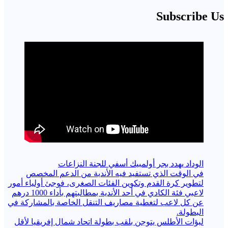
Subscribe Us
الوداد يهدد بجر أولمبيك أسفي للجنة النزاعات
في الوقت الذي تستفيد فيه الأندية من الدعم المخصص
لتطوير كرة القدم وتكوين الفئات الصغرى، فوجئ أولياء أمور
لاعبي فئة الكادي في أحد الأندية بمطالبتهم بأداء 1000 درهم
عن كل لاعب لتغطية مصاريف التنقل الخاصة بالمشاركة في
البطولة.
لبؤات الأطلس يتوجن بلقب بطولة اتحاد شمال إفريقيا لأقل