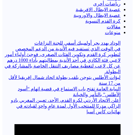
رياضات أخرى
عصبة الابطال الافريقية
عصبة الابطال والاوروبية
كرة القدم النسوية
مقالات
منوعات
الوداد يهدد بجر أولمبيك أسفي للجنة النزاعات
في الوقت الذي تستفيد فيه الأندية من الدعم المخصص
لتطوير كرة القدم وتكوين الفئات الصغرى، فوجئ أولياء أمور
لاعبي فئة الكادي في أحد الأندية بمطالبتهم بأداء 1000 درهم
عن كل لاعب لتغطية مصاريف التنقل الخاصة بالمشاركة في
البطولة.
لبؤات الأطلس يتوجن بلقب بطولة اتحاد شمال إفريقيا لأقل
من 17 سنة
النيابة العامة تفتح باب الاستماع في قضية اتهام “أسود
الأطلس” بالتآمر والخيانة
أعلن الاتحاد الأردني لكرة القدم، الأحد، تعيين المغربي بادو
الزاكي مدربًا للمنتخب الأول لمدة عامٍ واحدٍ لقيادته ​في
نهائيات كأس آسيا