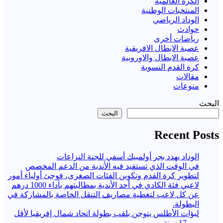
الكرة العالمية
المنتخبات الوطنية
الوداد الرياضي
حوادث
رياضات أخرى
عصبة الابطال الافريقية
عصبة الابطال والاوروبية
كرة القدم النسوية
مقالات
منوعات
البحث
البحث
Recent Posts
الوداد يهدد بجر أولمبيك أسفي للجنة النزاعات
في الوقت الذي تستفيد فيه الأندية من الدعم المخصص
لتطوير كرة القدم وتكوين الفئات الصغرى، فوجئ أولياء أمور
لاعبي فئة الكادي في أحد الأندية بمطالبتهم بأداء 1000 درهم
عن كل لاعب لتغطية مصاريف التنقل الخاصة بالمشاركة في
البطولة.
لبؤات الأطلس يتوجن بلقب بطولة اتحاد شمال إفريقيا لأقل
من 17 سنة