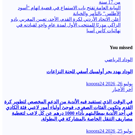
من 17 سنة
النيابة العامة تفتح باب الاستماع في قضية اتهام “أسود
الأطلس” بالتآمر والخيانة
أعلن الاتحاد الأردني لكرة القدم، الأحد، تعيين المغربي بادو
الزاكي مدربًا للمنتخب الأول لمدة عامٍ واحدٍ لقيادته ​في
نهائيات كأس آسيا
You missed
الوداد الرياضي
الوداد يهدد بجر أولمبيك أسفي للجنة النزاعات
يوليو 26, 2026
kooora24
آخر الأخبار
في الوقت الذي تستفيد فيه الأندية من الدعم المخصص لتطوير كرة
القدم وتكوين الفئات الصغرى، فوجئ أولياء أمور لاعبي فئة الكادي
في أحد الأندية بمطالبتهم بأداء 1000 درهم عن كل لاعب لتغطية
مصاريف التنقل الخاصة بالمشاركة في البطولة.
يوليو 25, 2026
kooora24