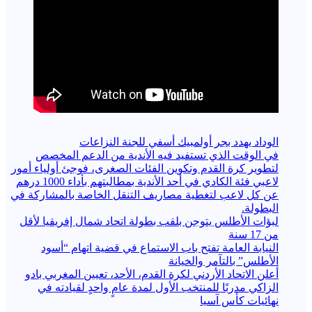
الوداد يهدد بجر أولمبيك أسفي للجنة النزاعات
في الوقت الذي تستفيد فيه الأندية من الدعم المخصص
لتطوير كرة القدم وتكوين الفئات الصغرى، فوجئ أولياء أمور
لاعبي فئة الكادي في أحد الأندية بمطالبتهم بأداء 1000 درهم
عن كل لاعب لتغطية مصاريف التنقل الخاصة بالمشاركة في
البطولة.
لبؤات الأطلس يتوجن بلقب بطولة اتحاد شمال إفريقيا لأقل
من 17 سنة
النيابة العامة تفتح باب الاستماع في قضية اتهام “أسود
الأطلس” بالتآمر والخيانة
أعلن الاتحاد الأردني لكرة القدم، الأحد، تعيين المغربي بادو
الزاكي مدربًا للمنتخب الأول لمدة عامٍ واحدٍ لقيادته ​في
نهائيات كأس آسيا