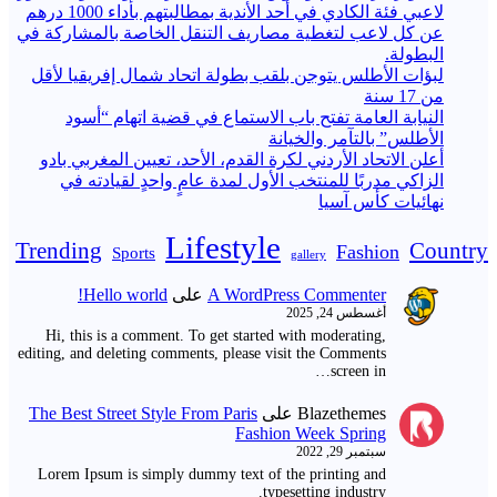
لاعبي فئة الكادي في أحد الأندية بمطالبتهم بأداء 1000 درهم
عن كل لاعب لتغطية مصاريف التنقل الخاصة بالمشاركة في
البطولة.
لبؤات الأطلس يتوجن بلقب بطولة اتحاد شمال إفريقيا لأقل
من 17 سنة
النيابة العامة تفتح باب الاستماع في قضية اتهام “أسود
الأطلس” بالتآمر والخيانة
أعلن الاتحاد الأردني لكرة القدم، الأحد، تعيين المغربي بادو
الزاكي مدربًا للمنتخب الأول لمدة عامٍ واحدٍ لقيادته ​في
نهائيات كأس آسيا
Lifestyle
Trending
Country
Fashion
Sports
gallery
A WordPress Commenter
على
Hello world!
أغسطس 24, 2025
Hi, this is a comment. To get started with moderating,
editing, and deleting comments, please visit the Comments
screen in…
Blazethemes
على
The Best Street Style From Paris
Fashion Week Spring
سبتمبر 29, 2022
Lorem Ipsum is simply dummy text of the printing and
typesetting industry.