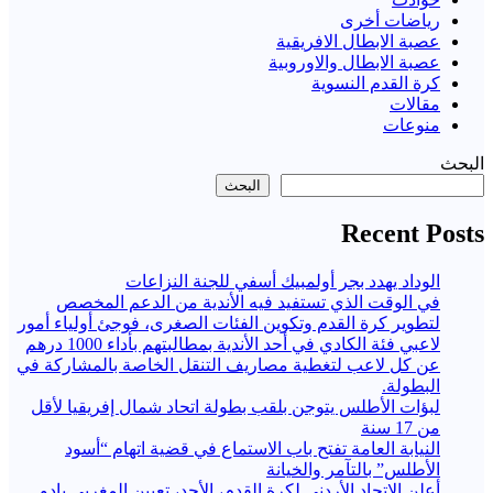
رياضات أخرى
عصبة الابطال الافريقية
عصبة الابطال والاوروبية
كرة القدم النسوية
مقالات
منوعات
البحث
البحث
Recent Posts
الوداد يهدد بجر أولمبيك أسفي للجنة النزاعات
في الوقت الذي تستفيد فيه الأندية من الدعم المخصص
لتطوير كرة القدم وتكوين الفئات الصغرى، فوجئ أولياء أمور
لاعبي فئة الكادي في أحد الأندية بمطالبتهم بأداء 1000 درهم
عن كل لاعب لتغطية مصاريف التنقل الخاصة بالمشاركة في
البطولة.
لبؤات الأطلس يتوجن بلقب بطولة اتحاد شمال إفريقيا لأقل
من 17 سنة
النيابة العامة تفتح باب الاستماع في قضية اتهام “أسود
الأطلس” بالتآمر والخيانة
أعلن الاتحاد الأردني لكرة القدم، الأحد، تعيين المغربي بادو