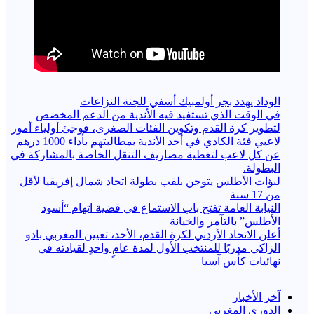
الوداد يهدد بجر أولمبيك أسفي للجنة النزاعات
في الوقت الذي تستفيد فيه الأندية من الدعم المخصص
لتطوير كرة القدم وتكوين الفئات الصغرى، فوجئ أولياء أمور
لاعبي فئة الكادي في أحد الأندية بمطالبتهم بأداء 1000 درهم
عن كل لاعب لتغطية مصاريف التنقل الخاصة بالمشاركة في
البطولة.
لبؤات الأطلس يتوجن بلقب بطولة اتحاد شمال إفريقيا لأقل
من 17 سنة
النيابة العامة تفتح باب الاستماع في قضية اتهام “أسود
الأطلس” بالتآمر والخيانة
أعلن الاتحاد الأردني لكرة القدم، الأحد، تعيين المغربي بادو
الزاكي مدربًا للمنتخب الأول لمدة عامٍ واحدٍ لقيادته ​في
نهائيات كأس آسيا
آخر الأخبار
الدوري المغربي