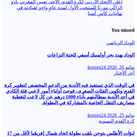
أعلن الاتحاد الأردني لكرة القدم، الأحد، تعيين المغربي بادو
الزاكي مدربًا للمنتخب الأول لمدة عامٍ واحدٍ لقيادته ​في
نهائيات كأس آسيا
You missed
الوداد الرياضي
الوداد يهدد بجر أولمبيك أسفي للجنة النزاعات
يوليو 26, 2026
kooora24
آخر الأخبار
في الوقت الذي تستفيد فيه الأندية من الدعم المخصص لتطوير كرة
القدم وتكوين الفئات الصغرى، فوجئ أولياء أمور لاعبي فئة الكادي
في أحد الأندية بمطالبتهم بأداء 1000 درهم عن كل لاعب لتغطية
مصاريف التنقل الخاصة بالمشاركة في البطولة.
يوليو 25, 2026
kooora24
كرة القدم النسوية
لبؤات الأطلس يتوجن بلقب بطولة اتحاد شمال إفريقيا لأقل من 17