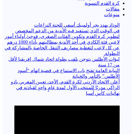
كرة القدم النسوية
مقالات
منوعات
الوداد يهدد بجر أولمبيك أسفي للجنة النزاعات
في الوقت الذي تستفيد فيه الأندية من الدعم المخصص
لتطوير كرة القدم وتكوين الفئات الصغرى، فوجئ أولياء أمور
لاعبي فئة الكادي في أحد الأندية بمطالبتهم بأداء 1000 درهم
عن كل لاعب لتغطية مصاريف التنقل الخاصة بالمشاركة في
البطولة.
لبؤات الأطلس يتوجن بلقب بطولة اتحاد شمال إفريقيا لأقل
من 17 سنة
النيابة العامة تفتح باب الاستماع في قضية اتهام “أسود
الأطلس” بالتآمر والخيانة
أعلن الاتحاد الأردني لكرة القدم، الأحد، تعيين المغربي بادو
الزاكي مدربًا للمنتخب الأول لمدة عامٍ واحدٍ لقيادته ​في
نهائيات كأس آسيا