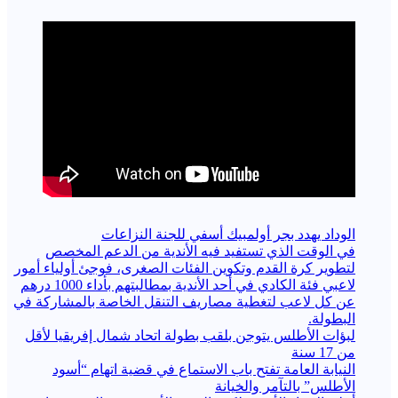
الوداد يهدد بجر أولمبيك أسفي للجنة النزاعات
في الوقت الذي تستفيد فيه الأندية من الدعم المخصص
لتطوير كرة القدم وتكوين الفئات الصغرى، فوجئ أولياء أمور
لاعبي فئة الكادي في أحد الأندية بمطالبتهم بأداء 1000 درهم
عن كل لاعب لتغطية مصاريف التنقل الخاصة بالمشاركة في
البطولة.
لبؤات الأطلس يتوجن بلقب بطولة اتحاد شمال إفريقيا لأقل
من 17 سنة
النيابة العامة تفتح باب الاستماع في قضية اتهام “أسود
الأطلس” بالتآمر والخيانة