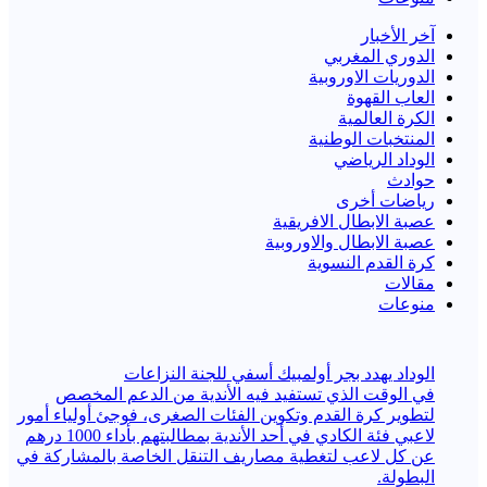
آخر الأخبار
الدوري المغربي
الدوريات الاوروبية
العاب القهوة
الكرة العالمية
المنتخبات الوطنية
الوداد الرياضي
حوادث
رياضات أخرى
عصبة الابطال الافريقية
عصبة الابطال والاوروبية
كرة القدم النسوية
مقالات
منوعات
الوداد يهدد بجر أولمبيك أسفي للجنة النزاعات
في الوقت الذي تستفيد فيه الأندية من الدعم المخصص
لتطوير كرة القدم وتكوين الفئات الصغرى، فوجئ أولياء أمور
لاعبي فئة الكادي في أحد الأندية بمطالبتهم بأداء 1000 درهم
عن كل لاعب لتغطية مصاريف التنقل الخاصة بالمشاركة في
البطولة.