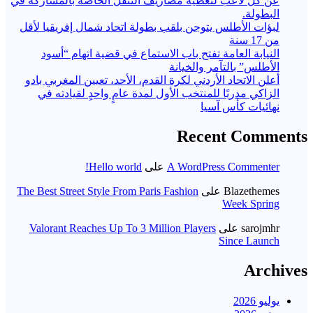
عن كل لاعب لتغطية مصاريف التنقل الخاصة بالمشاركة في
البطولة.
لبؤات الأطلس يتوجن بلقب بطولة اتحاد شمال إفريقيا لأقل
من 17 سنة
النيابة العامة تفتح باب الاستماع في قضية اتهام “أسود
الأطلس” بالتآمر والخيانة
أعلن الاتحاد الأردني لكرة القدم، الأحد، تعيين المغربي بادو
الزاكي مدربًا للمنتخب الأول لمدة عامٍ واحدٍ لقيادته ​في
نهائيات كأس آسيا
Recent Comments
A WordPress Commenter
على
Hello world!
Blazethemes
على
The Best Street Style From Paris Fashion
Week Spring
sarojmhr
على
Valorant Reaches Up To 3 Million Players
Since Launch
Archives
يوليو 2026