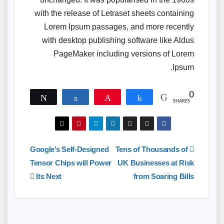
with the release of Letraset sheets containing
Lorem Ipsum passages, and more recently
with desktop publishing software like Aldus
PageMaker including versions of Lorem
Ipsum.
0
Tweet
Share
Pin
Share
SHARES
تصفّح
Google’s Self-Designed
Tens of Thousands of
Tensor Chips will Power
UK Businesses at Risk
المقالات
Its Next
from Soaring Bills