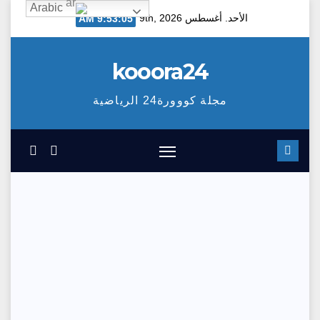
Arabic
Ski
الأحد. أغسطس 9th, 2026
9:53:06 AM
t
conten
kooora24
مجلة كووورة24 الرياضية