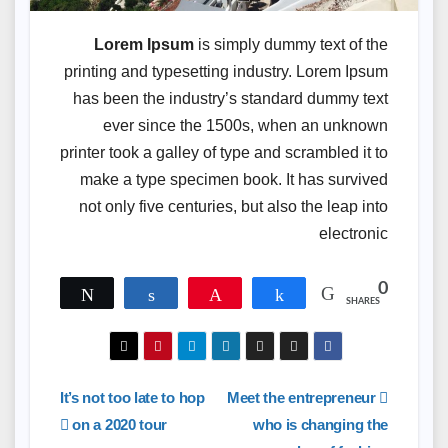
Lorem Ipsum
is simply dummy text of the
printing and typesetting industry. Lorem Ipsum
has been the industry’s standard dummy text
ever since the 1500s, when an unknown
printer took a galley of type and scrambled it to
make a type specimen book. It has survived
not only five centuries, but also the leap into
electronic
0
Tweet
Share
Pin
Share
SHARES
تصفّح
It’s not too late to hop
Meet the entrepreneur
on a 2020 tour
who is changing the
المقالات