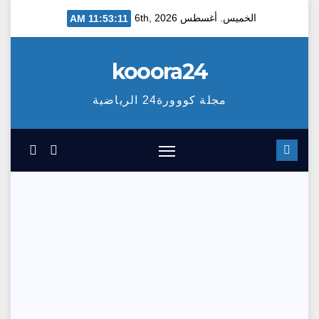
Ski
الخميس. أغسطس 6th, 2026
11:53:12 AM
t
conten
kooora24
مجلة كووورة24 الرياضية