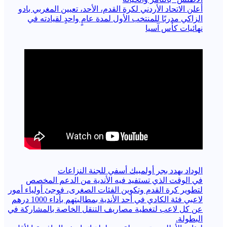
أعلن الاتحاد الأردني لكرة القدم، الأحد، تعيين المغربي بادو
الزاكي مدربًا للمنتخب الأول لمدة عامٍ واحدٍ لقيادته ​في
نهائيات كأس آسيا
الوداد يهدد بجر أولمبيك أسفي للجنة النزاعات
في الوقت الذي تستفيد فيه الأندية من الدعم المخصص
لتطوير كرة القدم وتكوين الفئات الصغرى، فوجئ أولياء أمور
لاعبي فئة الكادي في أحد الأندية بمطالبتهم بأداء 1000 درهم
عن كل لاعب لتغطية مصاريف التنقل الخاصة بالمشاركة في
البطولة.