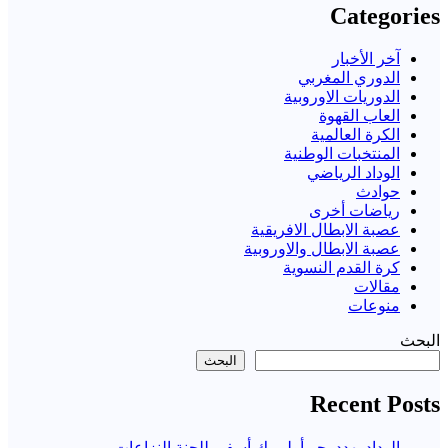
Categories
آخر الأخبار
الدوري المغربي
الدوريات الاوروبية
العاب القهوة
الكرة العالمية
المنتخبات الوطنية
الوداد الرياضي
حوادث
رياضات أخرى
عصبة الابطال الافريقية
عصبة الابطال والاوروبية
كرة القدم النسوية
مقالات
منوعات
البحث
البحث
Recent Posts
الوداد يهدد بجر أولمبيك أسفي للجنة النزاعات