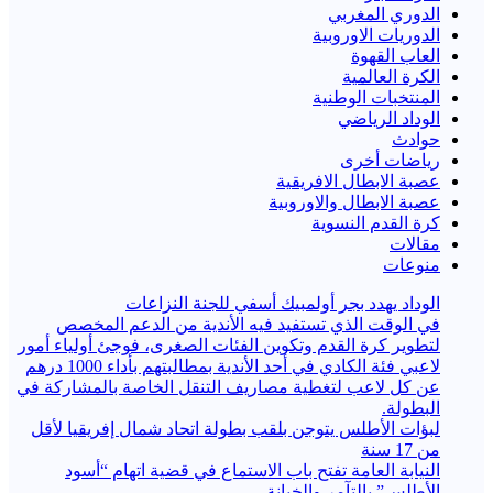
الدوري المغربي
الدوريات الاوروبية
العاب القهوة
الكرة العالمية
المنتخبات الوطنية
الوداد الرياضي
حوادث
رياضات أخرى
عصبة الابطال الافريقية
عصبة الابطال والاوروبية
كرة القدم النسوية
مقالات
منوعات
الوداد يهدد بجر أولمبيك أسفي للجنة النزاعات
في الوقت الذي تستفيد فيه الأندية من الدعم المخصص
لتطوير كرة القدم وتكوين الفئات الصغرى، فوجئ أولياء أمور
لاعبي فئة الكادي في أحد الأندية بمطالبتهم بأداء 1000 درهم
عن كل لاعب لتغطية مصاريف التنقل الخاصة بالمشاركة في
البطولة.
لبؤات الأطلس يتوجن بلقب بطولة اتحاد شمال إفريقيا لأقل
من 17 سنة
النيابة العامة تفتح باب الاستماع في قضية اتهام “أسود
الأطلس” بالتآمر والخيانة