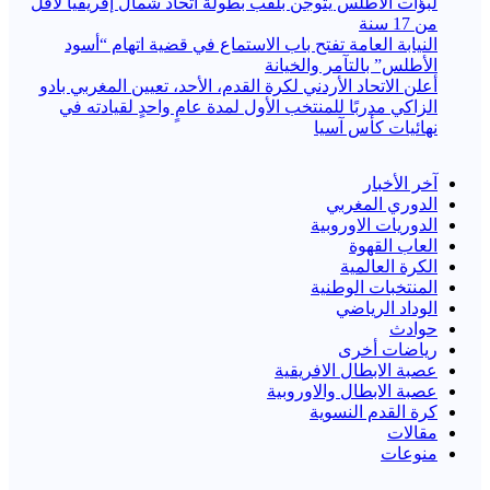
لبؤات الأطلس يتوجن بلقب بطولة اتحاد شمال إفريقيا لأقل
من 17 سنة
النيابة العامة تفتح باب الاستماع في قضية اتهام “أسود
الأطلس” بالتآمر والخيانة
أعلن الاتحاد الأردني لكرة القدم، الأحد، تعيين المغربي بادو
الزاكي مدربًا للمنتخب الأول لمدة عامٍ واحدٍ لقيادته ​في
نهائيات كأس آسيا
آخر الأخبار
الدوري المغربي
الدوريات الاوروبية
العاب القهوة
الكرة العالمية
المنتخبات الوطنية
الوداد الرياضي
حوادث
رياضات أخرى
عصبة الابطال الافريقية
عصبة الابطال والاوروبية
كرة القدم النسوية
مقالات
منوعات