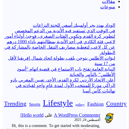
مقالات
منوعات
الوداد يهدد بجر أولمبيك أسفي للجنة النزاعات
في الوقت الذي تستفيد فيه الأندية من الدعم المخصص
لتطوير كرة القدم وتكوين الفئات الصغرى، فوجئ أولياء أمور
لاعبي فئة الكادي في أحد الأندية بمطالبتهم بأداء 1000 درهم
عن كل لاعب لتغطية مصاريف التنقل الخاصة بالمشاركة في
البطولة.
لبؤات الأطلس يتوجن بلقب بطولة اتحاد شمال إفريقيا لأقل
من 17 سنة
النيابة العامة تفتح باب الاستماع في قضية اتهام “أسود
الأطلس” بالتآمر والخيانة
أعلن الاتحاد الأردني لكرة القدم، الأحد، تعيين المغربي بادو
الزاكي مدربًا للمنتخب الأول لمدة عامٍ واحدٍ لقيادته ​في
نهائيات كأس آسيا
Lifestyle
Trending
Country
Fashion
Sports
gallery
A WordPress Commenter
على
Hello world!
أغسطس 24, 2025
Hi, this is a comment. To get started with moderating,