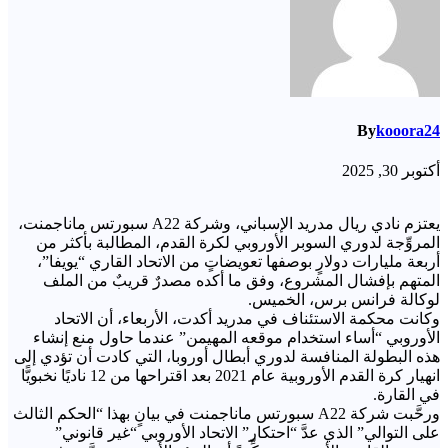
By
kooora24
أكتوبر 30, 2025
يعتزم نادي ريال مدريد الإسباني، وشركة A22 سبورتس ماناجمنت،
المروِّجة لدوري السوبر الأوروبي لكرة القدم، المطالبة بأكثر من
أربعة مليارات دولارٍ بوصفها تعويضاتٍ من الاتحاد القاري “يويفا”،
المتهم بإفشال المشروع، وفق ما أكده مصدرٌ قريبٌ من الملف
لوكالة فرانس برس، الخميس.
وكانت محكمة الاستئناف في مدريد أكدت، الأربعاء، أن الاتحاد
الأوروبي “أساء استخدام موقعه المهيمن” عندما حاول منع إنشاء
هذه البطولة المنافسة لدوري أبطال أوروبا، التي كادت أن تؤدي إلى
انهيار كرة القدم الأوروبية عام 2021 بعد اقتراحها من 12 ناديًا نخبويًّا
في القارة.
ورحَّبت شركة A22 سبورتس ماناجمنت في بيانٍ بهذا “الحكم الثالث
على التوالي” الذي عدَّ “احتكار” الاتحاد الأوروبي “غير قانوني”