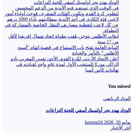
الوداد يهدد بجر أولمبيك أسفي للجنة النزاعات
في الوقت الذي تستفيد فيه الأندية من الدعم المخصص
لتطوير كرة القدم وتكوين الفئات الصغرى، فوجئ أولياء أمور
لاعبي فئة الكادي في أحد الأندية بمطالبتهم بأداء 1000 درهم
عن كل لاعب لتغطية مصاريف التنقل الخاصة بالمشاركة في
البطولة.
لبؤات الأطلس يتوجن بلقب بطولة اتحاد شمال إفريقيا لأقل
من 17 سنة
النيابة العامة تفتح باب الاستماع في قضية اتهام “أسود
الأطلس” بالتآمر والخيانة
أعلن الاتحاد الأردني لكرة القدم، الأحد، تعيين المغربي بادو
الزاكي مدربًا للمنتخب الأول لمدة عامٍ واحدٍ لقيادته ​في
نهائيات كأس آسيا
You missed
الوداد الرياضي
الوداد يهدد بجر أولمبيك أسفي للجنة النزاعات
يوليو 26, 2026
kooora24
آخر الأخبار