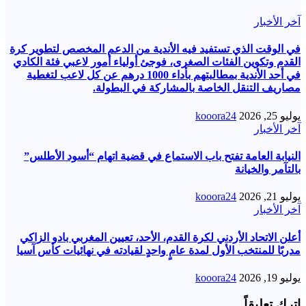
آخر الأخبار
في الوقت الذي تستفيد فيه الأندية من الدعم المخصص لتطوير كرة
القدم وتكوين الفئات الصغرى، فوجئ أولياء أمور لاعبي فئة الكادي
في أحد الأندية بمطالبتهم بأداء 1000 درهم عن كل لاعب لتغطية
مصاريف التنقل الخاصة بالمشاركة في البطولة.
يوليو 25, 2026
kooora24
آخر الأخبار
النيابة العامة تفتح باب الاستماع في قضية اتهام “أسود الأطلس”
بالتآمر والخيانة
يوليو 21, 2026
kooora24
آخر الأخبار
أعلن الاتحاد الأردني لكرة القدم، الأحد، تعيين المغربي بادو الزاكي
مدربًا للمنتخب الأول لمدة عامٍ واحدٍ لقيادته ​في نهائيات كأس آسيا
يوليو 19, 2026
kooora24
اترك تعليقاً