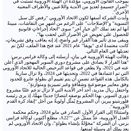
بموجب القانون الأوروبي، مؤكِّدةً أن الهيئة الأوروبية تسبَّبت في
“أضرارٍ جسيمةٍ لعديدٍ من الأندية واللاعبين والأطراف المعنية
الأخرى”.
وأبدت الشركة أسفها لكون الاتحاد الأوروبي “رفض كل سبل
التسوية” و”الإصلاحات” على الرغم من أشهرٍ من النقاشات، مبينةً
أنها لم تعد تملك “أي خيارٍ آخر” سوى “اتخاذ إجراءاتٍ قانونيةٍ
للحصول على تعويضٍ عن الأضرار التي لحقت بها”.
ويبقى مدى تأثير هذا القرار غير واضحٍ، إذ إنه يعاقب وفق تشريعاتٍ،
كانت معتمدةً لدى “يويفا” عام 2021 عند فتح هذا الملف، لكنْ تم
تعديلها في العام التالي.
وقالت الهيئة الأوروبية في بيانٍ، أرسلته إلى وكالة فرانس برس:
“هذا القرار لا يصادق على مشروع دوري السوبر المهجور الذي أُعلن
عنه في 2021، ولا يطعن في قواعد الترخيص الحالية للاتحاد الأوروبي
التي تم اعتمادها في 2022، وتحديثها في 2024، ولا تزال ساريةً
بالكامل. هذه القواعد تضمن أن يتم تقييم أي بطولةٍ عابرةٍ للحدود
وفق معايير موضوعيةٍ وشفَّافةٍ وغير تمييزيةٍ ومتوازنةٍ”.
واحتفل ريال مدريد، أحد آخر الأندية التي لا تزال تدعم علنًا مشروع
دوري السوبر، بهذا الحكم بوصفه انتصارًا جديدًا مهمًّا، إذ يرى رئيسه
فلورنتينو بيريز، أن المشروع يُمثِّل أولويةً من أجل “إنقاذ كرة القدم
الأوروبية”.
واستنادًا إلى القرار الأول، الصادر في مايو 2024، وحكم محكمة
العدل الأوروبية، عدَّ ممثلٌ عن “A22″، مطلع أكتوبر، لوكالة فرانس
برس، أن الشركة “مخوَّلةٌ بإنشاء بطولةٍ”، وأن الاتحاد الأوروبي لم
يعد يملك أي وسيلةٍ لمنعها.