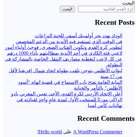
البحث
البحث
Recent Posts
الوداد يهدد بجر أولمبيك أسفي للجنة النزاعات
في الوقت الذي تستفيد فيه الأندية من الدعم المخصص
لتطوير كرة القدم وتكوين الفئات الصغرى، فوجئ أولياء أمور
لاعبي فئة الكادي في أحد الأندية بمطالبتهم بأداء 1000 درهم
عن كل لاعب لتغطية مصاريف التنقل الخاصة بالمشاركة في
البطولة.
لبؤات الأطلس يتوجن بلقب بطولة اتحاد شمال إفريقيا لأقل
من 17 سنة
النيابة العامة تفتح باب الاستماع في قضية اتهام “أسود
الأطلس” بالتآمر والخيانة
أعلن الاتحاد الأردني لكرة القدم، الأحد، تعيين المغربي بادو
الزاكي مدربًا للمنتخب الأول لمدة عامٍ واحدٍ لقيادته ​في
نهائيات كأس آسيا
Recent Comments
A WordPress Commenter
على
Hello world!