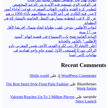
في الوقت الذي تستفيد فيه الأندية من الدعم المخصص
لتطوير كرة القدم وتكوين الفئات الصغرى، فوجئ أولياء أمور
لاعبي فئة الكادي في أحد الأندية بمطالبتهم بأداء 1000 درهم
عن كل لاعب لتغطية مصاريف التنقل الخاصة بالمشاركة في
البطولة.
لبؤات الأطلس يتوجن بلقب بطولة اتحاد شمال إفريقيا لأقل
من 17 سنة
النيابة العامة تفتح باب الاستماع في قضية اتهام “أسود
الأطلس” بالتآمر والخيانة
أعلن الاتحاد الأردني لكرة القدم، الأحد، تعيين المغربي بادو
الزاكي مدربًا للمنتخب الأول لمدة عامٍ واحدٍ لقيادته ​في
نهائيات كأس آسيا
Recent Comments
A WordPress Commenter
على
Hello world!
Blazethemes
على
The Best Street Style From Paris Fashion
Week Spring
sarojmhr
على
Valorant Reaches Up To 3 Million Players
Since Launch