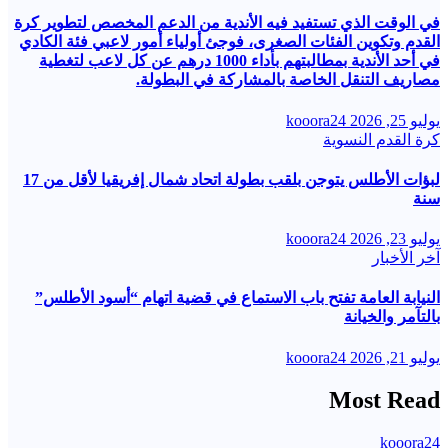
في الوقت الذي تستفيد فيه الأندية من الدعم المخصص لتطوير كرة
القدم وتكوين الفئات الصغرى، فوجئ أولياء أمور لاعبي فئة الكادي
في أحد الأندية بمطالبتهم بأداء 1000 درهم عن كل لاعب لتغطية
مصاريف التنقل الخاصة بالمشاركة في البطولة.
يوليو 25, 2026
kooora24
كرة القدم النسوية
لبؤات الأطلس يتوجن بلقب بطولة اتحاد شمال إفريقيا لأقل من 17
سنة
يوليو 23, 2026
kooora24
آخر الأخبار
النيابة العامة تفتح باب الاستماع في قضية اتهام “أسود الأطلس”
بالتآمر والخيانة
يوليو 21, 2026
kooora24
Most Read
kooora24