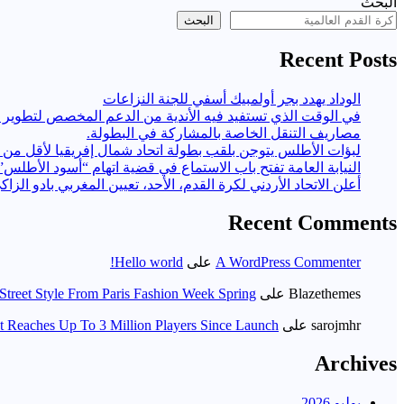
البحث
البحث
Recent Posts
الوداد يهدد بجر أولمبيك أسفي للجنة النزاعات
مصاريف التنقل الخاصة بالمشاركة في البطولة.
لبؤات الأطلس يتوجن بلقب بطولة اتحاد شمال إفريقيا لأقل من 17 سنة
النيابة العامة تفتح باب الاستماع في قضية اتهام “أسود الأطلس” ب
أعلن الاتحاد الأردني لكرة القدم، الأحد، تعيين المغربي بادو الزاك
Recent Comments
A WordPress Commenter
على
Hello world!
Blazethemes
على
Street Style From Paris Fashion Week Spring
sarojmhr
على
t Reaches Up To 3 Million Players Since Launch
Archives
يوليو 2026