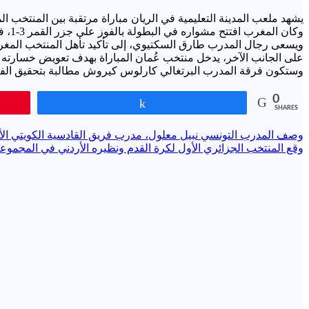
يشهد ملعب المدينة التعليمية في الريان مباراة مرتقبة بين المنتخب ال
وكان المغرب افتتح مشواره في البطولة بالفوز على جزر القمر 3-1، فيما خسر «الأحمر» العماني أمام نظيره السعودي بهدف مقابل هدفين في الجولة ذاتها.
ويسعى رجال المدرب طارق السكتيوي، إلى تأكيد تأهل المنتخب المغربي
على الجانب الآخر، يدخل منتخب عُمان المباراة بهدف تعويض خسارته ف
وستكون فرقة المدرب البرتغالي كارلوس كيروش مطالبة بتحقيق الفوز
0
Share
SHARES
تصفّح
وصف المدرب التونسي نبيل معلول، مدرب فريق القادسية الكويتي ال
وقع المنتخب الجزائري الأول لكرة القدم ونظيره الأردني في المجموعة العاشرة لنهائيات كأس العالم
المقالات