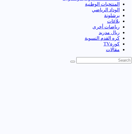
المنتخبات الوطنية
الوداد الرياضي
برشلونة
بلاغات
رياضات أخرى
ريال مدريد
كره القدم النسوية
كورةTV
مقالات