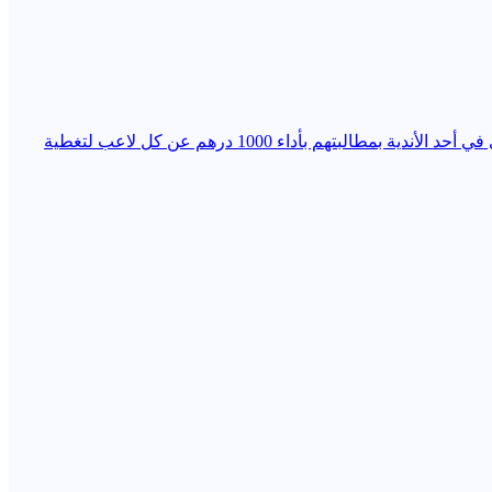
في الوقت الذي تستفيد فيه الأندية من الدعم المخصص لتطوير كرة القدم وتكوين الفئات الصغرى، فوجئ أولياء أمور لاعبي فئة الكادي في أحد الأندية بمطالبتهم بأداء 1000 درهم عن كل لاعب لتغطية