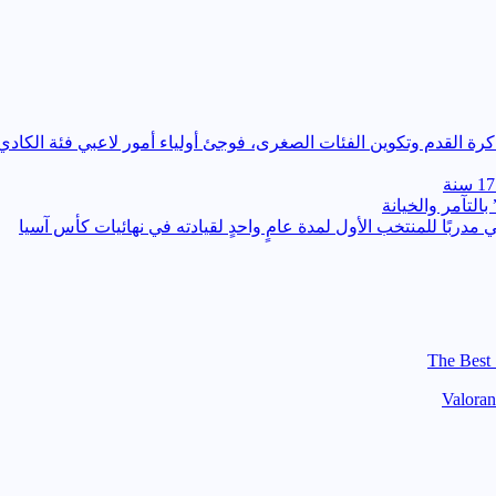
التآمر والخيانة
ي مدربًا للمنتخب الأول لمدة عامٍ واحدٍ لقيادته ​في نهائيات كأس آسيا
The Best 
Valoran