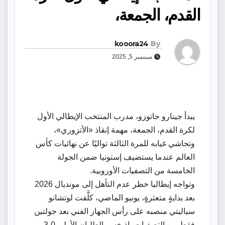
القدم، الجمعة،
kooora24
By
سبتمبر 5, 2025
يبدأ جينارو جاتوزو، مدرب المنتخب الإيطالي الأول
لكرة القدم، الجمعة، مهمة إنقاذ «الأتزوري»،
وتحاشي غيابه للمرة الثالثة تواليًا عن نهائيات كأس
العالم عندما يستضيف إستونيا ضمن الجولة
الخامسة من التصفيات الأوروبية.
وتواجه إيطاليا خطر عدم التأهل إلى مونديال 2026
بعد بدايةٍ متعثرةٍ، يونيو الماضي، كلَّفت لوتشانو
سباليتي منصبه على رأس الجهاز الفني بعد جولتين
فقط من التصفيات، إذ خسر الطليان الأولى 0ـ3