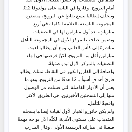
أمام النرويج، وفازوا في الثانية على مولدوفا 2ـ0.
وتتخلَّف إيطاليا بتسع نقاطٍ عن النرويج، متصدرة
المجموعة التاسعة بالعلامة الكاملة في أربع
مبارياتٍ، بعد أول مباراتين لها في التصفيات.
ويضمن صاحب المركز الأول في المجموعة التأهل
مباشرةً إلى كأس العالم، ومع أن إيطاليا لعبت
مباراتين أقل من النرويج، لكنَّ فرصتها في إنهاء
التصفيات بالمركز الأول تبدو ضئيلةً.
وإضافةً إلى الفارق الكبير في النقاط، تمتلك إيطاليا
فارقَ أهدافٍ أسوأ بـ 12 هدفًا من النرويج، وهو ما
يعني أن الأدوار الفاصلة التي فشلت في الوصول
منها إلى النسختين الأخيرتين، هي الطريق الأكثر
واقعيةً للتأهل.
ولم يكن جاتوزو الخيار الأول لقيادة إيطاليا بسجله
المتذبذب على مستوى الأندية، لكنَّه الآن يواجه مهمةً
صعبةً في مباراته الرسمية الأولى. وقال المدرب