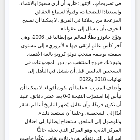
في تصريحاتٍ، الإثنين: «أريد أن أرى شعورًا بالانتماء،
واستعدادًا للتضحيات، وقبولًا لسماع الحقائق
المزعجة من زملائنا في الفريق. لا يمكننا أن نسمح
للخوف بأن يتسلل إلى عقولنا».
وتوِّج جاتوزو بطلًا للعالم مع إيطاليا في 2006، وهي
آخر كأس عالمٍ ارتقى فيها «الأتزوري» إلى مستوى
سمعته بوصفه منتخبَ دولةٍ كرويةٍ بالغة الأهمية.
وتبع ذلك خروج المنتخب من دور المجموعات في
النسختين التاليتين قبل أن يفشل في التأهل إلى
نهائيات 2018 و2022!
وأضاف المدرب: «علينا أن نكون أقوياء. لا يمكننا أن
نيأس إذا استمرَّت النتيجة 0-0 بعد عشر دقائق. علينا
أن نكون فريقًا، وأن نقاتل. يُظهر التاريخ أننا لم نفتقر
أبدًا إلى الشخصية، وعلينا أن نستعيد ذلك».
وللوصول إلى الملحق، ستحتاج إيطاليا إلى احتلال
المركز الثاني، وهو المركز الذي تحتله حاليًّا
إسرائيل، التي تتقدَّم بفارق ثلاث نقاطٍ، لكنَّها خاضت