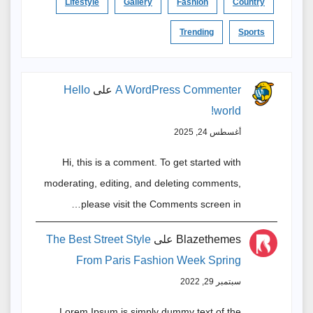
Lifestyle
Gallery
Fashion
Country
Trending
Sports
A WordPress Commenter
على
Hello
world!
أغسطس 24, 2025
Hi, this is a comment. To get started with
moderating, editing, and deleting comments,
please visit the Comments screen in…
Blazethemes
على
The Best Street Style
From Paris Fashion Week Spring
سبتمبر 29, 2022
Lorem Ipsum is simply dummy text of the