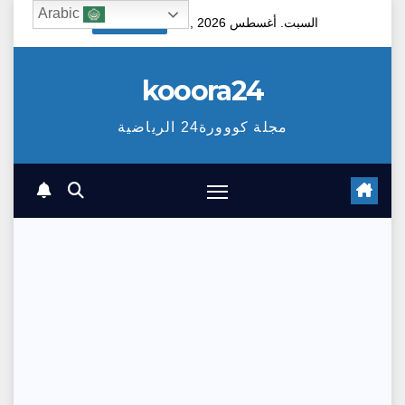
Ski
Arabic
السبت. أغسطس 8th, 2026
6:53:32 PM
t
conten
kooora24
مجلة كووورة24 الرياضية