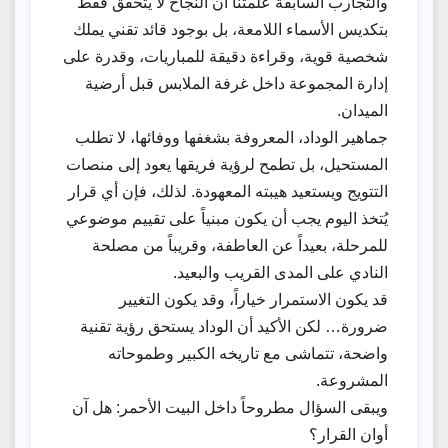
والتجارب السابقة علمتنا أن النجاح لا يتحقق فقط
بتكديس الأسماء اللامعة، بل بوجود قائد تقني يملك
شخصية قوية، وقراءة دقيقة للمباريات، وقدرة على
إدارة المجموعة داخل غرفة الملابس قبل أرضية
الميدان.
جماهير الوداد، المعروفة بشغفها ووفائها، لا تطلب
المستحيل، بل تطمح لرؤية فريقها يعود إلى منصات
التتويج ويستعيد هيبته المعهودة. لذلك، فإن أي قرار
يُتخذ اليوم يجب أن يكون مبنياً على تقييم موضوعي
للمرحلة، بعيداً عن العاطفة، وقريباً من مصلحة
النادي على المدى القريب والبعيد.
قد يكون الاستمرار خياراً، وقد يكون التغيير
ضرورة… لكن الأكيد أن الوداد يستحق رؤية تقنية
واضحة، تتماشى مع تاريخه الكبير وطموحاته
المشروعة.
ويبقى السؤال مطروحاً داخل البيت الأحمر: هل آن
أوان القرار؟