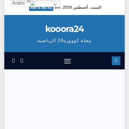
Arabic
Ski
السبت. أغسطس 8th, 2026
6:56:41 AM
t
conten
kooora24
مجلة كووورة24 الرياضية