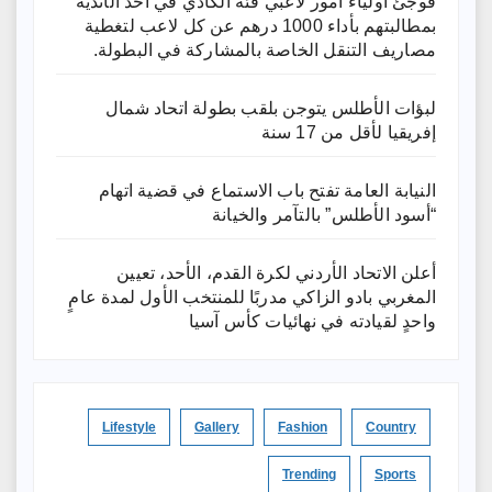
فوجئ أولياء أمور لاعبي فئة الكادي في أحد الأندية
بمطالبتهم بأداء 1000 درهم عن كل لاعب لتغطية
مصاريف التنقل الخاصة بالمشاركة في البطولة.
لبؤات الأطلس يتوجن بلقب بطولة اتحاد شمال
إفريقيا لأقل من 17 سنة
النيابة العامة تفتح باب الاستماع في قضية اتهام
“أسود الأطلس” بالتآمر والخيانة
أعلن الاتحاد الأردني لكرة القدم، الأحد، تعيين
المغربي بادو الزاكي مدربًا للمنتخب الأول لمدة عامٍ
واحدٍ لقيادته ​في نهائيات كأس آسيا
Lifestyle
Gallery
Fashion
Country
Trending
Sports