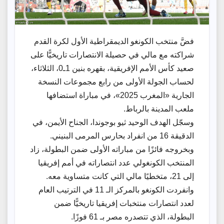
فضَّ منتخب الكونغو الديمقراطية الأول لكرة القدم
شراكته مع مالي في حصيلة الانتصارات تاريخيًّا على
صعيد كأس الأمم الإفريقية، بقهره بنين 1ـ0، الثلاثاء،
لحساب الجولة الأولى من رابع مجموعات النسخة
الجارية «المغرب 2025»، في مباراة استضافها
ملعب المدينة بالرباط.
وسجّل الهدف الوحيد ثيو بوجوندا، الجناح الأيمن، في
الدقيقة 16 من انفراد بحارس المرمى البنيني.
وبخروجه فائزًا من مباراته الأولى ضمن البطولة، زاد
المنتخب الكونغولي عدد انتصاراته في أمم إفريقيا
إلى 21، متخطيًا مالي التي كانت متساوية معه.
وانفردت الكونغو بالمركز الـ 11 في الترتيب العام
لعدد انتصارات منتخبات إفريقيا تاريخيًّا ضمن
البطولة، الذي تتصدره مصر بـ 61 فوزًا.