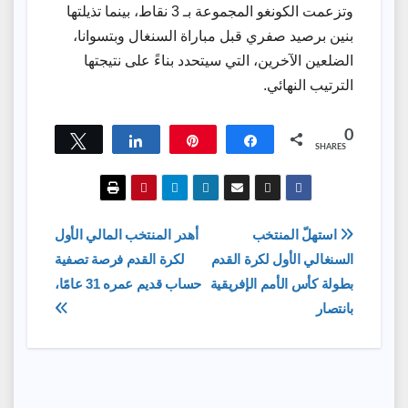
وتزعمت الكونغو المجموعة بـ 3 نقاط، بينما تذيلتها
بنين برصيد صفري قبل مباراة السنغال وبتسوانا،
الضلعين الآخرين، التي سيتحدد بناءً على نتيجتها
الترتيب النهائي.
0
Tweet
Share
Pin
Share
SHARES
تصفّح
استهلّ المنتخب
أهدر المنتخب المالي الأول
السنغالي الأول لكرة القدم
لكرة القدم فرصة تصفية
المقالات
بطولة كأس الأمم الإفريقية
حساب قديم عمره 31 عامًا،
بانتصار