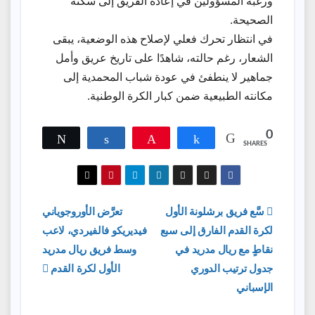
ورغبة المسؤولين في إعادة الفريق إلى سكته
الصحيحة.
في انتظار تحرك فعلي لإصلاح هذه الوضعية، يبقى
الشعار، رغم حالته، شاهدًا على تاريخ عريق وأمل
جماهير لا ينطفئ في عودة شباب المحمدية إلى
مكانته الطبيعية ضمن كبار الكرة الوطنية.
0
Tweet
Share
Pin
Share
SHARES
تصفّح
سَّع فريق برشلونة الأول
تعرَّض الأوروجوياني
لكرة القدم الفارق إلى سبع
فيديريكو فالفيردي، لاعب
المقالات
نقاطٍ مع ريال مدريد في
وسط فريق ريال مدريد
جدول ترتيب الدوري
الأول لكرة القدم
الإسباني