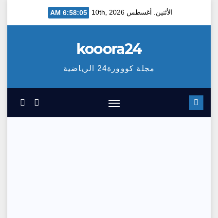
Ski
الأثنين. أغسطس 10th, 2026
6:58:06 AM
t
conten
kooora24
مجلة كووورة24 الرياضية