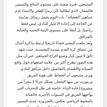
المتتبعين، فترة صعبة على مستوى النتائج والتسيير.
فالشعار، الذي لطالما كان رمزًا للفخر والانتماء لدى
جماهير “الفضالة”، بات اليوم يحمل رسائل صامتة
عن الحاجة إلى إعادة الاعتبار للنادي، ليس فقط
رياضيًا، بل أيضًا على مستوى البنية التحتية والعناية
بالمرافق.
ويُعد ملعب البشير فضاءً تاريخيًا ارتبط بذاكرة أجيال
من عشاق كرة القدم بمدينة المحمدية، حيث شهد
تألق لاعبين كبار وصنع أفراح الجماهير. غير أن مثل
هذه الصور تطرح أكثر من علامة استفهام حول واقع
الصيانة والاهتمام بالتفاصيل داخل مرافق النادي.
ويرى متتبعون أن الحفاظ على هوية الفريق
ورموزه، من بينها الشعار، يشكل جزءًا لا يتجزأ من
مشروع إعادة البناء، خاصة في ظل التحديات التي
يواجهها الفريق في السنوات الأخيرة. فالعناية
بالمحيط الرياضي تعكس، بالضرورة، جدية التسيير