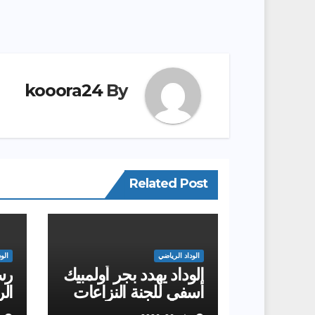
kooora24
By
Related Post
الوداد الرياضي
الو
الوداد يهدد بجر أولمبيك
رسم
أسفي للجنة النزاعات
الر
لل