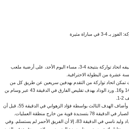
 في مباراة مثيرة
حقق نادي الوداد الرياضي فوزًا مثيرًا على مضيفه اتحاد تواركة بنتيجة 4-3، مساء اليوم الأحد، على أرضية ملعب
سة عشرة من البطولة الاحترافية.
ث تمكن اتحاد تواركة من التقدم بهدفين سريعين عن طريق كل من
محمد الساهل وناصر مستغفر في الدقيقتين 14 و16. ورد الوداد بهدف تقليص الفارق في الدقيقة 43 عبر وسام بن
1.
في الشوط الثاني، واصل اتحاد تواركة ضغطه وأضاف الهدف الثالث بواسطة فؤاد الزهواني في الدقيقة 55، قبل أن
قوية من خارج منطقة العمليات.
شهدت المباراة لحظة حاسمة بطرد لاعب الوداد وليد ناسي في الدقيقة 83، إلا أن الفريق الأحمر لم يستسلم. وفي