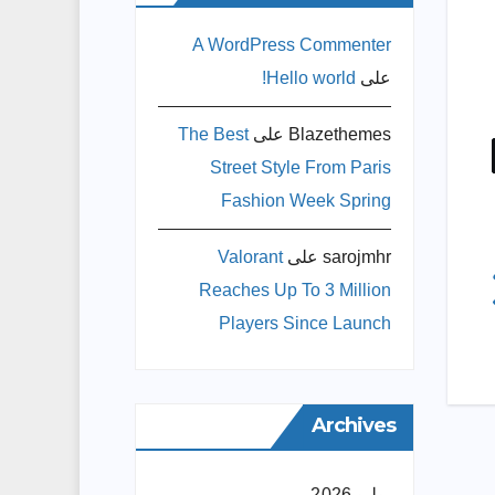
A WordPress Commenter
على
Hello world!
Blazethemes
على
The Best
Street Style From Paris
Fashion Week Spring
sarojmhr
على
Valorant
Reaches Up To 3 Million
Players Since Launch
Archives
يوليو 2026