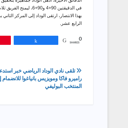
الدقائق الأخيرة، أذهل الوداد جماهيره بتحق
في الدقيقتين 90+4 و90+6، ليمنح الفريق ثلاث نقاط ثمينة.
الرابع عشر.
0
Share
SHARES
تصفّح
تلقى نادي الوداد الرياضي خبر استدعا
راميرو فاكا ومويزيس بانياغوا للانضما
المقالات
المنتخب البوليفي