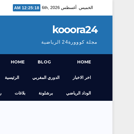
Ski
الخميس. أغسطس 6th, 2026
12:25:19 AM
t
conten
kooora24
مجلة كووورة24 الرياضية
HOME
BLOG
HOME
اخر الاخبار
الدوري المغربي
الرئيسية
الوداد الرياضي
برشلونة
بلاغات
ر