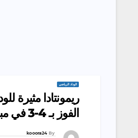
الوداد الرياضي
ريمونتادا مثيرة للو
الفوز بـ 4-3 في مباراة مثيرة
kooora24
By