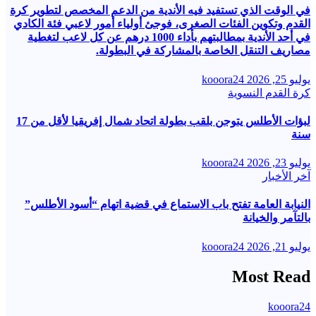
في الوقت الذي تستفيد فيه الأندية من الدعم المخصص لتطوير كرة
القدم وتكوين الفئات الصغرى، فوجئ أولياء أمور لاعبي فئة الكادي
في أحد الأندية بمطالبتهم بأداء 1000 درهم عن كل لاعب لتغطية
مصاريف التنقل الخاصة بالمشاركة في البطولة.
يوليو 25, 2026
kooora24
كرة القدم النسوية
لبؤات الأطلس يتوجن بلقب بطولة اتحاد شمال إفريقيا لأقل من 17
سنة
يوليو 23, 2026
kooora24
آخر الأخبار
النيابة العامة تفتح باب الاستماع في قضية اتهام “أسود الأطلس”
بالتآمر والخيانة
يوليو 21, 2026
kooora24
Most Read
kooora24