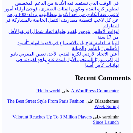
في الوقت الذي تستفيد فيه الأندية من الدعم المخصص
لتطوير كرة القدم وتكوين الفئات الصغرى، فوجئ أولياء أمور
لاعبي فئة الكادي في أحد الأندية بمطالبتهم بأداء 1000 درهم
عن كل لاعب لتغطية مصاريف التنقل الخاصة بالمشاركة في
البطولة.
لبؤات الأطلس يتوجن بلقب بطولة اتحاد شمال إفريقيا لأقل
من 17 سنة
النيابة العامة تفتح باب الاستماع في قضية اتهام “أسود
الأطلس” بالتآمر والخيانة
أعلن الاتحاد الأردني لكرة القدم، الأحد، تعيين المغربي بادو
الزاكي مدربًا للمنتخب الأول لمدة عامٍ واحدٍ لقيادته ​في
نهائيات كأس آسيا
Recent Comments
A WordPress Commenter
على
Hello world!
Blazethemes
على
The Best Street Style From Paris Fashion
Week Spring
sarojmhr
على
Valorant Reaches Up To 3 Million Players
Since Launch