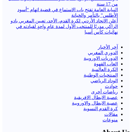
من 17 سنة
النيابة العامة تفتح باب الاستماع في قضية اتهام “أسود
الأطلس” بالتآمر والخيانة
أعلن الاتحاد الأردني لكرة القدم، الأحد، تعيين المغربي بادو
الزاكي مدربًا للمنتخب الأول لمدة عامٍ واحدٍ لقيادته ​في
نهائيات كأس آسيا
آخر الأخبار
الدوري المغربي
الدوريات الاوروبية
العاب القهوة
الكرة العالمية
المنتخبات الوطنية
الوداد الرياضي
حوادث
رياضات أخرى
عصبة الابطال الافريقية
عصبة الابطال والاوروبية
كرة القدم النسوية
مقالات
منوعات