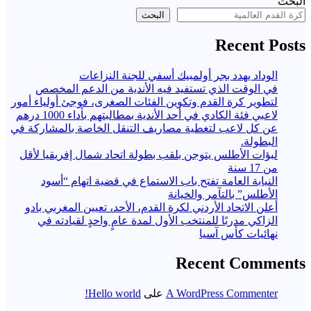
البحث
البحث
Recent Posts
الوداد يهدد بجر أولمبيك أسفي للجنة النزاعات
في الوقت الذي تستفيد فيه الأندية من الدعم المخصص
لتطوير كرة القدم وتكوين الفئات الصغرى، فوجئ أولياء أمور
لاعبي فئة الكادي في أحد الأندية بمطالبتهم بأداء 1000 درهم
عن كل لاعب لتغطية مصاريف التنقل الخاصة بالمشاركة في
البطولة.
لبؤات الأطلس يتوجن بلقب بطولة اتحاد شمال إفريقيا لأقل
من 17 سنة
النيابة العامة تفتح باب الاستماع في قضية اتهام “أسود
الأطلس” بالتآمر والخيانة
أعلن الاتحاد الأردني لكرة القدم، الأحد، تعيين المغربي بادو
الزاكي مدربًا للمنتخب الأول لمدة عامٍ واحدٍ لقيادته ​في
نهائيات كأس آسيا
Recent Comments
A WordPress Commenter
على
Hello world!