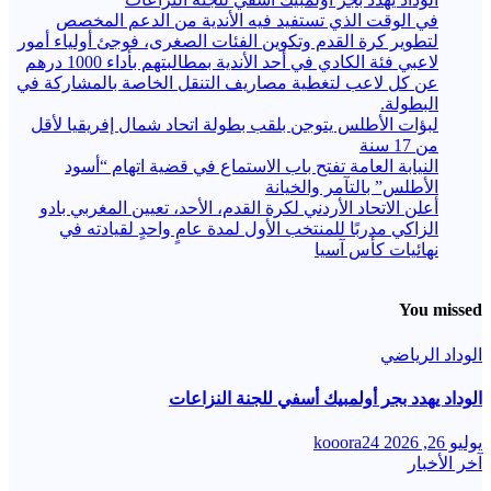
في الوقت الذي تستفيد فيه الأندية من الدعم المخصص
لتطوير كرة القدم وتكوين الفئات الصغرى، فوجئ أولياء أمور
لاعبي فئة الكادي في أحد الأندية بمطالبتهم بأداء 1000 درهم
عن كل لاعب لتغطية مصاريف التنقل الخاصة بالمشاركة في
البطولة.
لبؤات الأطلس يتوجن بلقب بطولة اتحاد شمال إفريقيا لأقل
من 17 سنة
النيابة العامة تفتح باب الاستماع في قضية اتهام “أسود
الأطلس” بالتآمر والخيانة
أعلن الاتحاد الأردني لكرة القدم، الأحد، تعيين المغربي بادو
الزاكي مدربًا للمنتخب الأول لمدة عامٍ واحدٍ لقيادته ​في
نهائيات كأس آسيا
You missed
الوداد الرياضي
الوداد يهدد بجر أولمبيك أسفي للجنة النزاعات
يوليو 26, 2026
kooora24
آخر الأخبار