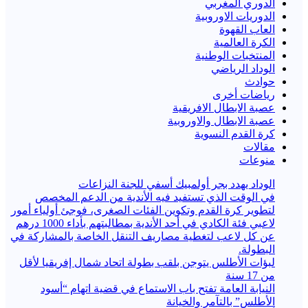
الدوري المغربي
الدوريات الاوروبية
العاب القهوة
الكرة العالمية
المنتخبات الوطنية
الوداد الرياضي
حوادث
رياضات أخرى
عصبة الابطال الافريقية
عصبة الابطال والاوروبية
كرة القدم النسوية
مقالات
منوعات
الوداد يهدد بجر أولمبيك أسفي للجنة النزاعات
في الوقت الذي تستفيد فيه الأندية من الدعم المخصص
لتطوير كرة القدم وتكوين الفئات الصغرى، فوجئ أولياء أمور
لاعبي فئة الكادي في أحد الأندية بمطالبتهم بأداء 1000 درهم
عن كل لاعب لتغطية مصاريف التنقل الخاصة بالمشاركة في
البطولة.
لبؤات الأطلس يتوجن بلقب بطولة اتحاد شمال إفريقيا لأقل
من 17 سنة
النيابة العامة تفتح باب الاستماع في قضية اتهام “أسود
الأطلس” بالتآمر والخيانة