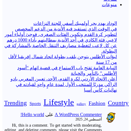
منوعات
الوداد يهدد بجر أولمبيك أسفي للجنة النزاعات
في الوقت الذي تستفيد فيه الأندية من الدعم المخصص
لتطوير كرة القدم وتكوين الفئات الصغرى، فوجئ أولياء أمور
لاعبي فئة الكادي في أحد الأندية بمطالبتهم بأداء 1000 درهم
عن كل لاعب لتغطية مصاريف التنقل الخاصة بالمشاركة في
البطولة.
لبؤات الأطلس يتوجن بلقب بطولة اتحاد شمال إفريقيا لأقل
من 17 سنة
النيابة العامة تفتح باب الاستماع في قضية اتهام “أسود
الأطلس” بالتآمر والخيانة
أعلن الاتحاد الأردني لكرة القدم، الأحد، تعيين المغربي بادو
الزاكي مدربًا للمنتخب الأول لمدة عامٍ واحدٍ لقيادته ​في
نهائيات كأس آسيا
Lifestyle
Trending
Country
Fashion
Sports
gallery
A WordPress Commenter
على
Hello world!
أغسطس 24, 2025
Hi, this is a comment. To get started with moderating,
editing, and deleting comments, please visit the Comments