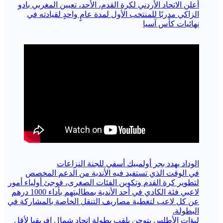
أعلن الاتحاد الأردني لكرة القدم، الأحد، تعيين المغربي بادو
الزاكي مدربًا للمنتخب الأول لمدة عامٍ واحدٍ لقيادته ​في
نهائيات كأس آسيا
الوداد يهدد بجر أولمبيك أسفي للجنة النزاعات
في الوقت الذي تستفيد فيه الأندية من الدعم المخصص
لتطوير كرة القدم وتكوين الفئات الصغرى، فوجئ أولياء أمور
لاعبي فئة الكادي في أحد الأندية بمطالبتهم بأداء 1000 درهم
عن كل لاعب لتغطية مصاريف التنقل الخاصة بالمشاركة في
البطولة.
لبؤات الأطلس يتوجن بلقب بطولة اتحاد شمال إفريقيا لأقل