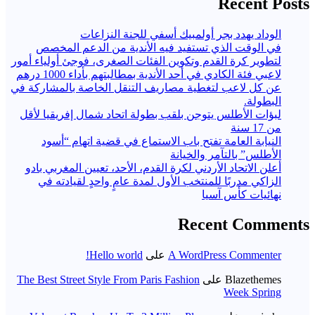
Recent Posts
الوداد يهدد بجر أولمبيك أسفي للجنة النزاعات
في الوقت الذي تستفيد فيه الأندية من الدعم المخصص
لتطوير كرة القدم وتكوين الفئات الصغرى، فوجئ أولياء أمور
لاعبي فئة الكادي في أحد الأندية بمطالبتهم بأداء 1000 درهم
عن كل لاعب لتغطية مصاريف التنقل الخاصة بالمشاركة في
البطولة.
لبؤات الأطلس يتوجن بلقب بطولة اتحاد شمال إفريقيا لأقل
من 17 سنة
النيابة العامة تفتح باب الاستماع في قضية اتهام “أسود
الأطلس” بالتآمر والخيانة
أعلن الاتحاد الأردني لكرة القدم، الأحد، تعيين المغربي بادو
الزاكي مدربًا للمنتخب الأول لمدة عامٍ واحدٍ لقيادته ​في
نهائيات كأس آسيا
Recent Comments
A WordPress Commenter
على
Hello world!
Blazethemes
على
The Best Street Style From Paris Fashion
Week Spring