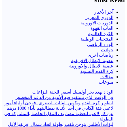
آخر الأخبار
الدوري المغربي
الدوريات الاوروبية
العاب القهوة
الكرة العالمية
المنتخبات الوطنية
الوداد الرياضي
حوادث
رياضات أخرى
عصبة الابطال الافريقية
عصبة الابطال والاوروبية
كرة القدم النسوية
مقالات
منوعات
الوداد يهدد بجر أولمبيك أسفي للجنة النزاعات
في الوقت الذي تستفيد فيه الأندية من الدعم المخصص
لتطوير كرة القدم وتكوين الفئات الصغرى، فوجئ أولياء أمور
لاعبي فئة الكادي في أحد الأندية بمطالبتهم بأداء 1000 درهم
عن كل لاعب لتغطية مصاريف التنقل الخاصة بالمشاركة في
البطولة.
لبؤات الأطلس يتوجن بلقب بطولة اتحاد شمال إفريقيا لأقل