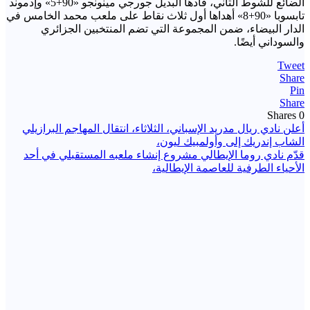
الضائع للشوط الثاني، قادها البديل جورجي مينونجو «90+5» وإدموند
تابسوبا «90+8» أهداها أول ثلاث نقاط على ملعب محمد الخامس في
الدار البيضاء، ضمن المجموعة التي تضم المنتخبين الجزائري
والسوداني أيضًا.
Tweet
Share
Pin
Share
Shares
0
تصفّح
أعلن نادي ريال مدريد الإسباني، الثلاثاء، انتقال المهاجم البرازيلي
الشاب إندريك إلى وأولمبيك ليون،
المقالات
قدّم نادي روما الإيطالي مشروع إنشاء ملعبه المستقبلي في أحد
الأحياء الطرفية للعاصمة الإيطالية،