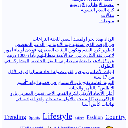
عصبة الابطال والاوروبية
كرة القدم النسوية
مقالات
منوعات
الوداد يهدد بجر أولمبيك أسفي للجنة النزاعات
في الوقت الذي تستفيد فيه الأندية من الدعم المخصص
لتطوير كرة القدم وتكوين الفئات الصغرى، فوجئ أولياء أمور
لاعبي فئة الكادي في أحد الأندية بمطالبتهم بأداء 1000 درهم
عن كل لاعب لتغطية مصاريف التنقل الخاصة بالمشاركة في
البطولة.
لبؤات الأطلس يتوجن بلقب بطولة اتحاد شمال إفريقيا لأقل
من 17 سنة
النيابة العامة تفتح باب الاستماع في قضية اتهام “أسود
الأطلس” بالتآمر والخيانة
أعلن الاتحاد الأردني لكرة القدم، الأحد، تعيين المغربي بادو
الزاكي مدربًا للمنتخب الأول لمدة عامٍ واحدٍ لقيادته ​في
نهائيات كأس آسيا
Lifestyle
Trending
Country
Fashion
Sports
gallery