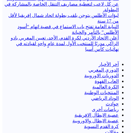
عن كل لاعب لتغطية مصاريف التنقل الخاصة بالمشاركة في
البطولة.
لبؤات الأطلس يتوجن بلقب بطولة اتحاد شمال إفريقيا لأقل
من 17 سنة
النيابة العامة تفتح باب الاستماع في قضية اتهام “أسود
الأطلس” بالتآمر والخيانة
أعلن الاتحاد الأردني لكرة القدم، الأحد، تعيين المغربي بادو
الزاكي مدربًا للمنتخب الأول لمدة عامٍ واحدٍ لقيادته ​في
نهائيات كأس آسيا
آخر الأخبار
الدوري المغربي
الدوريات الاوروبية
العاب القهوة
الكرة العالمية
المنتخبات الوطنية
الوداد الرياضي
حوادث
رياضات أخرى
عصبة الابطال الافريقية
عصبة الابطال والاوروبية
كرة القدم النسوية
مقالات