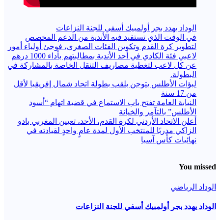
الوداد يهدد بجر أولمبيك أسفي للجنة النزاعات
في الوقت الذي تستفيد فيه الأندية من الدعم المخصص
لتطوير كرة القدم وتكوين الفئات الصغرى، فوجئ أولياء أمور
لاعبي فئة الكادي في أحد الأندية بمطالبتهم بأداء 1000 درهم
عن كل لاعب لتغطية مصاريف التنقل الخاصة بالمشاركة في
البطولة.
لبؤات الأطلس يتوجن بلقب بطولة اتحاد شمال إفريقيا لأقل
من 17 سنة
النيابة العامة تفتح باب الاستماع في قضية اتهام “أسود
الأطلس” بالتآمر والخيانة
أعلن الاتحاد الأردني لكرة القدم، الأحد، تعيين المغربي بادو
الزاكي مدربًا للمنتخب الأول لمدة عامٍ واحدٍ لقيادته ​في
نهائيات كأس آسيا
You missed
الوداد الرياضي
الوداد يهدد بجر أولمبيك أسفي للجنة النزاعات