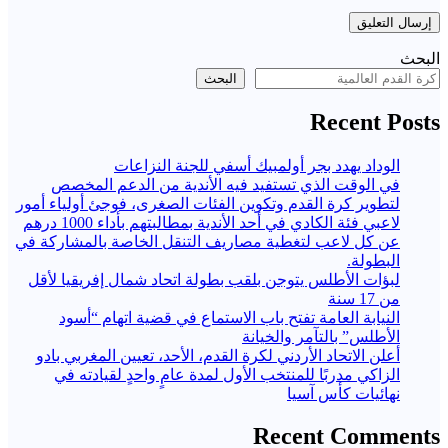
البحث
البحث
Recent Posts
الوداد يهدد بجر أولمبيك أسفي للجنة النزاعات
في الوقت الذي تستفيد فيه الأندية من الدعم المخصص
لتطوير كرة القدم وتكوين الفئات الصغرى، فوجئ أولياء أمور
لاعبي فئة الكادي في أحد الأندية بمطالبتهم بأداء 1000 درهم
عن كل لاعب لتغطية مصاريف التنقل الخاصة بالمشاركة في
البطولة.
لبؤات الأطلس يتوجن بلقب بطولة اتحاد شمال إفريقيا لأقل
من 17 سنة
النيابة العامة تفتح باب الاستماع في قضية اتهام “أسود
الأطلس” بالتآمر والخيانة
أعلن الاتحاد الأردني لكرة القدم، الأحد، تعيين المغربي بادو
الزاكي مدربًا للمنتخب الأول لمدة عامٍ واحدٍ لقيادته ​في
نهائيات كأس آسيا
Recent Comments