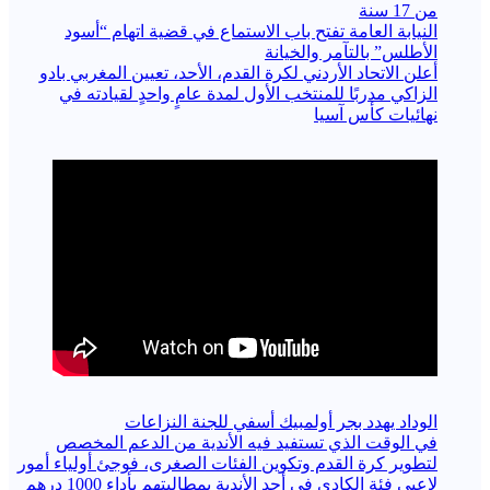
من 17 سنة
النيابة العامة تفتح باب الاستماع في قضية اتهام “أسود
الأطلس” بالتآمر والخيانة
أعلن الاتحاد الأردني لكرة القدم، الأحد، تعيين المغربي بادو
الزاكي مدربًا للمنتخب الأول لمدة عامٍ واحدٍ لقيادته ​في
نهائيات كأس آسيا
الوداد يهدد بجر أولمبيك أسفي للجنة النزاعات
في الوقت الذي تستفيد فيه الأندية من الدعم المخصص
لتطوير كرة القدم وتكوين الفئات الصغرى، فوجئ أولياء أمور
لاعبي فئة الكادي في أحد الأندية بمطالبتهم بأداء 1000 درهم