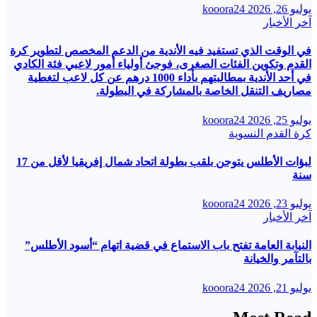
يوليو 26, 2026
kooora24
آخر الأخبار
في الوقت الذي تستفيد فيه الأندية من الدعم المخصص لتطوير كرة
القدم وتكوين الفئات الصغرى، فوجئ أولياء أمور لاعبي فئة الكادي
في أحد الأندية بمطالبتهم بأداء 1000 درهم عن كل لاعب لتغطية
مصاريف التنقل الخاصة بالمشاركة في البطولة.
يوليو 25, 2026
kooora24
كرة القدم النسوية
لبؤات الأطلس يتوجن بلقب بطولة اتحاد شمال إفريقيا لأقل من 17
سنة
يوليو 23, 2026
kooora24
آخر الأخبار
النيابة العامة تفتح باب الاستماع في قضية اتهام “أسود الأطلس”
بالتآمر والخيانة
يوليو 21, 2026
kooora24