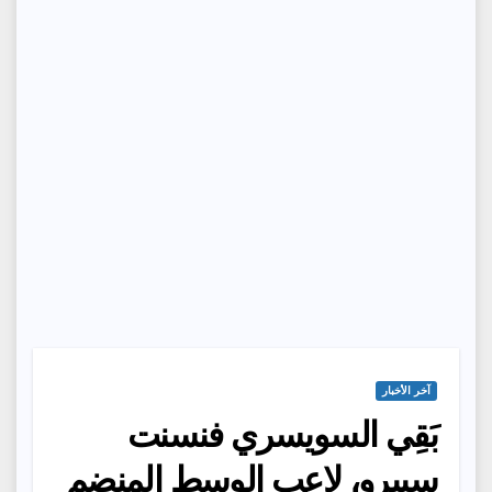
آخر الأخبار
بَقِي السويسري فنسنت
سييرو، لاعب الوسط المنضم