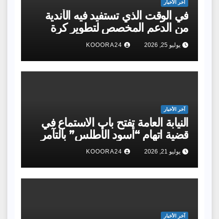
آخر الأخبار
في الوقت الذي تستفيد فيه الأندية
من الدعم المخصص لتطوير كرة
القدم وتكوين الفئات الصغرى، فوجئ
يوليو 25, 2026
KOOORA24
أولياء أمور لاعبي فئة الكادي في أحد
الأندية بمطالبتهم بأداء 1000 درهم
عن كل لاعب لتغطية مصاريف التنقل
الخاصة بالمشاركة في البطولة.
آخر الأخبار
النيابة العامة تفتح باب الاستماع في
قضية اتهام “أسود الأطلس” بالتآمر
والخيانة
يوليو 21, 2026
KOOORA24
آخر الأخبار