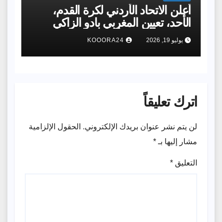
أعلن الاتحاد الأردني لكرة القدم،
الأحد، تعيين المغربي بادو الزاكي
مدربًا للمنتخب الأول لمدة عامٍ واحدٍ
يوليو 19, 2026
KOOORA24
لقيادته ​في نهائيات كأس آسيا
اترك تعليقاً
لن يتم نشر عنوان بريدك الإلكتروني.
الحقول الإلزامية
مشار إليها بـ
*
التعليق
*