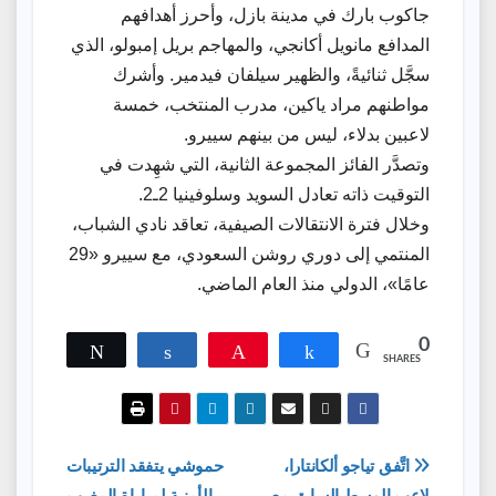
جاكوب بارك في مدينة بازل، وأحرز أهدافهم
المدافع مانويل أكانجي، والمهاجم بريل إمبولو، الذي
سجَّل ثنائيةً، والظهير سيلفان فيدمير. وأشرك
مواطنهم مراد ياكين، مدرب المنتخب، خمسة
لاعبين بدلاء، ليس من بينهم سييرو.
وتصدَّر الفائز المجموعة الثانية، التي شهِدت في
التوقيت ذاته تعادل السويد وسلوفينيا 2ـ2.
وخلال فترة الانتقالات الصيفية، تعاقد نادي الشباب،
المنتمي إلى دوري روشن السعودي، مع سييرو «29
عامًا»، الدولي منذ العام الماضي.
0
Tweet
Share
Pin
Share
SHARES
تصفّح
اتَّفق تياجو ألكانتارا،
حموشي يتفقد الترتيبات
لاعب الوسط السابق مع
الأمنية لمباراة المغرب