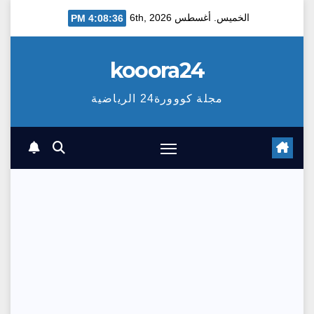
Ski
الخميس. أغسطس 6th, 2026
4:08:37 PM
t
conten
kooora24
مجلة كووورة24 الرياضية