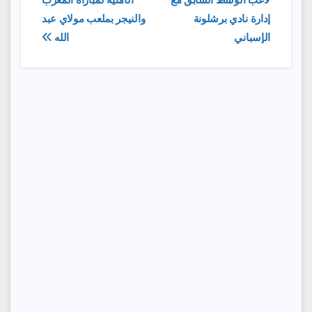
المقالات
إدارة نادي برشلونة
والنيجر بملعب مولاي عبد
الإسباني
الله