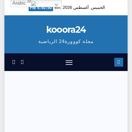
Arabic
Ski
الخميس. أغسطس 6th, 2026
4:40:51 PM
t
conten
kooora24
مجلة كووورة24 الرياضية