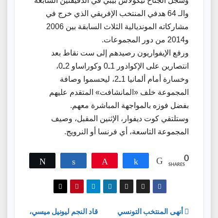
وسجَّل الجناح نيكولاس بيبي في الدقيقتين السابعة
والـ 64 هدفي المنتخب الإفريقي الذي خرج في
مشاركاته المونديالية الثلاث السابقة بين 2006
و2014 من دور المجموعات.
ورفع الإيفواريون رصيدهم إلى ست نقاط بعد
انتصارين على الإكوادور 1ـ0 وكوراساو 2ـ0،
وخسارة أمام ألمانيا 1ـ2، ليحسموا وصافة
المجموعة خلف «المانشافت» المتقدم عليهم
بفضل فوزه بالمواجهة المباشرة معهم.
وستلتقي كوت ديفوار، الإثنين المقبل، وصيف
المجموعة التاسعة، أي فرنسا أو النرويج.
0
Tweet
Share
Pin
Share
SHARES
تصفّح
أنهى ‌المنتخب التونسي
قاد النجم ليونيل ميسي،