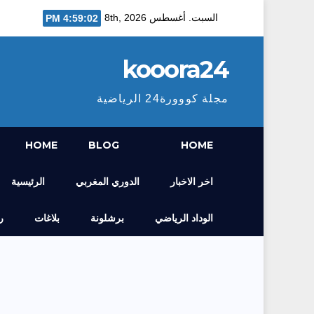
Ski
السبت. أغسطس 8th, 2026
4:59:04 PM
t
conten
kooora24
مجلة كووورة24 الرياضية
HOME
BLOG
HOME
اخر الاخبار
الدوري المغربي
الرئيسية
الوداد الرياضي
برشلونة
بلاغات
ر