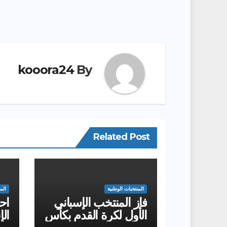
kooora24
By
Related Post
المنتخبات الوطنية
الم
فاز المنتخب الإسباني
احت
الأول لكرة القدم بكأس
الإ