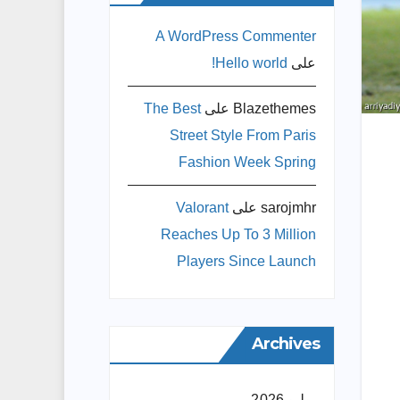
A WordPress Commenter
على
Hello world!
Blazethemes
على
The Best
Street Style From Paris
Fashion Week Spring
sarojmhr
على
Valorant
Reaches Up To 3 Million
Players Since Launch
Archives
يوليو 2026