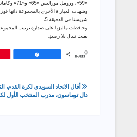
«59»، ورومل موراليس «65» و«71» وكامانه ثاباسيوت بالخطأ في مرماه «80»، وباولو جوزي «83».
وشهدت المباراة الأخرى بالمجموعة ذاتها فوز ف
شريسثا في الدقيقة 5.
بقيت نيبال بلا رصيدٍ.
0
Share
SHARES
تصفّح
أقال الاتحاد السويدي لكرة القدم، الثل
دال توماسون، مدرب المنتخب الأول لكر
المقالات