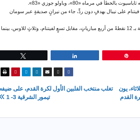
يتنام على نيبال بهدفٍ دون ردٍّ، جاء من نيرانٍ صديقةٍ عبر سومان
وحافظت ماليزيا على صدارة ترتيب المجموعة بـ 12 نقطةً من أربع مبارياتٍ، مقابل تسعٍ لفيتنام، وثلاثٍ للاوس، بينما
Tweet
Share
Pin
اثاء، يون
تغلب منتخب الفلبين الأول لكرة القدم، على ضيفه
ة القدم
تيمور الشرقية 3- 1