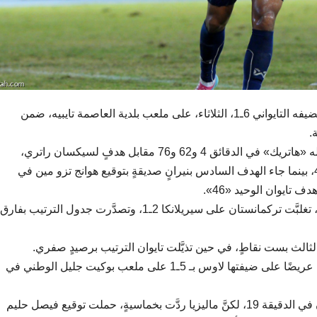
اكتسح المنتخب التايلاندي الأول لكرة القدم مضيفه التايواني 6ـ1، الثلاثاء، على ملعب بلدية العاصمة تايبيه، ضمن
.
وتقمَّص تيراساك بويفيمي دور البطولة بتسجيله «هاتريك» في الدقائق 4 و62 و76 مقابل هدفٍ لسيكسان راتري،
وسوباتشوك ساراتشات في الدقيقتين 24 و45، بينما جاء الهدف السادس بنيرانٍ صديقةٍ بتوقيع هوانج تزو مين في
 تايوان الوحيد «46».
وفي المباراة الثانية لحساب المجموعة نفسها، تغلبَّت تركمانستان على سيريلانكا 2ـ1، وتصدَّرت جدول الترتيب بفارق
لثالث بست نقاطٍ، في حين تذيَّلت تايوان الترتيب برصيدٍ صفري.
وفي المجموعة السادسة، حققت ماليزيا فوزًا عريضًا على ضيفتها لاوس بـ 5ـ1 على ملعب بوكيت جليل الوطني في
وتقدَّمت لاوس عبر تشانثافيكساي كونثومبون في الدقيقة 19، لكنَّ ماليزيا ردَّت بخماسيةٍ، حملت توقيع فيصل حليم