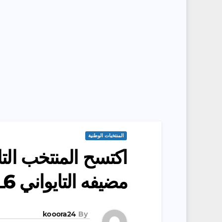
المنتخبات الوطنية
اكتسح المنتخب التا
مضيفه التايواني 6ـ1
kooora24
By