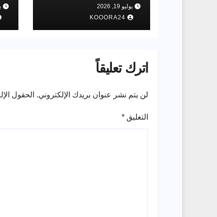
العالم 2026 للمرة
الق
يوليو 19, 2026
يو
الثانية في تاريخه بعدما
في
KOOORA24
هزم نظيره الأرجنتيني
اترك تعليقاً
لن يتم نشر عنوان بريدك الإلكتروني.
الحقول الإلز
التعليق
*