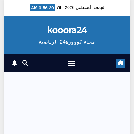
Ski
الجمعة. أغسطس 7th, 2026
3:56:21 AM
t
conten
kooora24
مجلة كووورة24 الرياضية