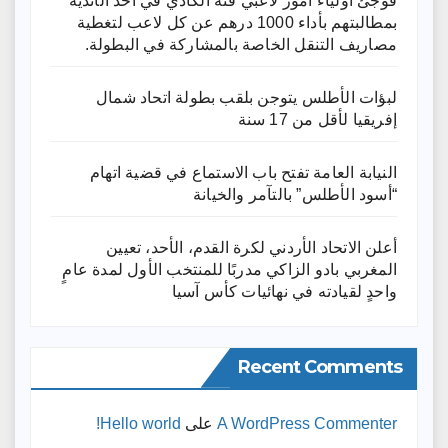
فوجئ أولياء أمور لاعبي فئة الكادي في أحد الأندية
بمطالبتهم بأداء 1000 درهم عن كل لاعب لتغطية
مصاريف التنقل الخاصة بالمشاركة في البطولة.
لبؤات الأطلس يتوجن بلقب بطولة اتحاد شمال
إفريقيا لأقل من 17 سنة
النيابة العامة تفتح باب الاستماع في قضية اتهام
“أسود الأطلس” بالتآمر والخيانة
أعلن الاتحاد الأردني لكرة القدم، الأحد، تعيين
المغربي بادو الزاكي مدربًا للمنتخب الأول لمدة عامٍ
واحدٍ لقيادته ​في نهائيات كأس آسيا
Recent Comments
A WordPress Commenter
على
Hello world!