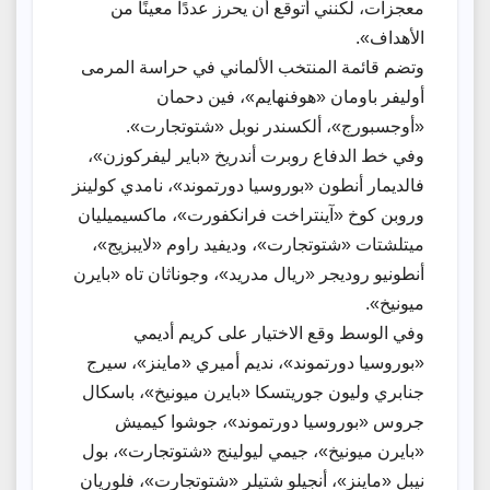
معجزات، لكنني أتوقع أن يحرز عددًا معينًا من
الأهداف».
وتضم قائمة المنتخب الألماني في حراسة المرمى
أوليفر باومان «هوفنهايم»، فين دحمان
«أوجسبورج»، ألكسندر نوبل «شتوتجارت».
وفي خط الدفاع روبرت أندريخ «باير ليفركوزن»،
فالديمار أنطون «بوروسيا دورتموند»، نامدي كولينز
وروبن كوخ «آينتراخت فرانكفورت»، ماكسيميليان
ميتلشتات «شتوتجارت»، وديفيد راوم «لايبزيج»،
أنطونيو روديجر «ريال مدريد»، وجوناثان تاه «بايرن
ميونيخ».
وفي الوسط وقع الاختيار على كريم أديمي
«بوروسيا دورتموند»، نديم أميري «ماينز»، سيرج
جنابري وليون جوريتسكا «بايرن ميونيخ»، باسكال
جروس «بوروسيا دورتموند»، جوشوا كيميش
«بايرن ميونيخ»، جيمي ليولينج «شتوتجارت»، بول
نيبل «ماينز»، أنجيلو شتيلر «شتوتجارت»، فلوريان