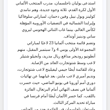
استدعى يوليان ناجلسمان، مدرب المنتخب الألماني
الأول لكرة القدم، ثلاثة وجوه جديدة، وهم ننامدي
كولينز وبول نيبل وفين دحمان، لمباراتي سلوفاكيا
وإيرلندا الشمالية في التصفيات الأوروبية المؤهلة
لكأس العالم، بينما غاب الثنائي الهجومي ليروي
ساني ودينيز أونداف.
وتضم قائمة منتخب ألمانيا 23 لاعبًا لمباراتي
المجموعة الأولى يومي 4 و7 سبتمبر المقبل، منهم
أنطونيو روديجر مدافع ريال مدريد، وأنجيلو شتيلر
لاعب وسط شتوتجارت العائد من الإصابة.
وعاد للقائمة أيضًا جيمي ليفيلينج لاعب شتوتجارت،
ونديم أميري لاعب ماينز، بعد غيابهما عن نهائيات
دوري أمم أوروبا في يونيو الماضي، حيث خسرت
ألمانيا في نصف النهائي أمام البرتغال، الفائزة
باللقب، كما خسر الألمان أيضًا أمام فرنسا في
مباراة تحديد المركز الثالث.
واستعان ناجلسمان في القائمة بعدد من العناصر