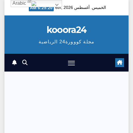
Arabic
Ski
الخميس. أغسطس 6th, 2026
6:25:21 AM
t
conten
kooora24
مجلة كووورة24 الرياضية