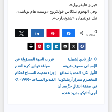
فيرتز «ليفربول».
وفي الهجوم نيكلاس فولكروج «وست هام يونايتد»،
نيك فولتيماده «شتوتجارت».
0
Tweet
Share
Pin
Share
SHARES
تصفّح
عزَّز نادي إشبيلية
قررت الجهة المسؤولة عن
الإسباني صفوف فريقه
صياغة قوانين كرة القدم
المقالات
الأول لكرة القدم بالمدافع
إجراء تحديث للسماح لحكام
المخضرم سيزار أزبيليكويتا
الفيديو المساعد «VAR»
في صفقة انتقالٍ حرٍّ بعد أن
أنهى أتلتيكو مدريد عقده