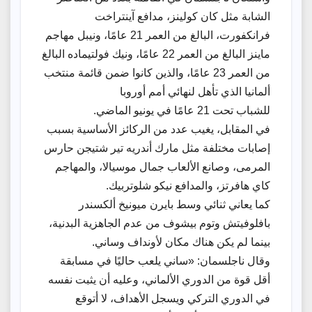
الشابة مثل كان كولينز، مدافع آينتراخت
فرانكفورت، البالغ من العمر 21 عامًا، ونيبل مهاجم
ماينز البالغ من العمر 22 عامًا، ونيك فولتيماده البالغ
من العمر 23 عامًا، والذين كانوا ضمن قائمة منتخب
ألمانيا الذي تأهل لنهائي أمم أوروبا
للشباب تحت 21 عامًا في يونيو الماضي.
في المقابل، يغيب عدد من الركائز الأساسية بسبب
إصابات مختلفة مثل مارك أندريه تير شتيجن حارس
المرمى، وصانع الألعاب جمال موسيالا، والمهاجم
كاي هافرتز، والمدافع نيكو شلوتربيك.
كما يعاني ثنائي وسط بايرن ميونيخ ألكسندر
بافلوفيتش وتوم بيشوف من عدم الجاهزية البدنية،
بينما لم يكن هناك مكان لأونداف وساني.
وقال ناجلسمان: «ساني يلعب حاليًا في مسابقة
أقل قوة من الدوري الألماني، وعليه أن يثبت نفسه
في الدوري التركي ويسجل الأهداف، لا أتوقع