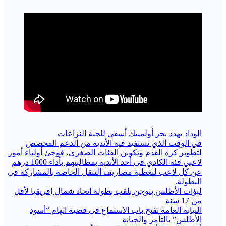
الوداد يهدد بجر أولمبيك أسفي للجنة النزاعات
في الوقت الذي تستفيد فيه الأندية من الدعم المخصص
لتطوير كرة القدم وتكوين الفئات الصغرى، فوجئ أولياء أمور
لاعبي فئة الكادي في أحد الأندية بمطالبتهم بأداء 1000 درهم
عن كل لاعب لتغطية مصاريف التنقل الخاصة بالمشاركة في
البطولة.
لبؤات الأطلس يتوجن بلقب بطولة اتحاد شمال إفريقيا لأقل
من 17 سنة
النيابة العامة تفتح باب الاستماع في قضية اتهام “أسود
الأطلس” بالتآمر والخيانة