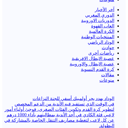
آخر الأخبار
الدوري المغربي
الدوريات الاوروبية
العاب القهوة
الكرة العالمية
المنتخبات الوطنية
الوداد الرياضي
حوادث
رياضات أخرى
عصبة الابطال الافريقية
عصبة الابطال والاوروبية
كرة القدم النسوية
مقالات
منوعات
الوداد يهدد بجر أولمبيك أسفي للجنة النزاعات
في الوقت الذي تستفيد فيه الأندية من الدعم المخصص
لتطوير كرة القدم وتكوين الفئات الصغرى، فوجئ أولياء أمور
لاعبي فئة الكادي في أحد الأندية بمطالبتهم بأداء 1000 درهم
عن كل لاعب لتغطية مصاريف التنقل الخاصة بالمشاركة في
البطولة.