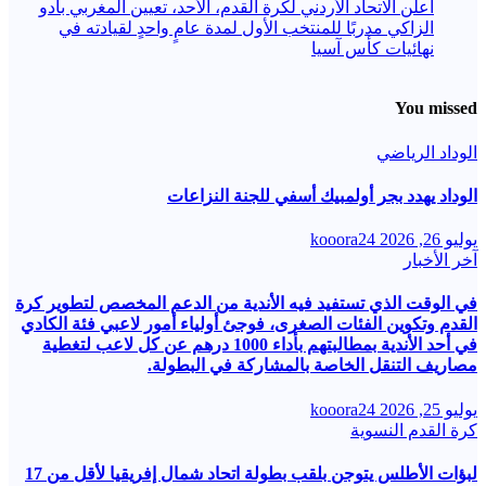
أعلن الاتحاد الأردني لكرة القدم، الأحد، تعيين المغربي بادو
الزاكي مدربًا للمنتخب الأول لمدة عامٍ واحدٍ لقيادته ​في
نهائيات كأس آسيا
You missed
الوداد الرياضي
الوداد يهدد بجر أولمبيك أسفي للجنة النزاعات
يوليو 26, 2026
kooora24
آخر الأخبار
في الوقت الذي تستفيد فيه الأندية من الدعم المخصص لتطوير كرة
القدم وتكوين الفئات الصغرى، فوجئ أولياء أمور لاعبي فئة الكادي
في أحد الأندية بمطالبتهم بأداء 1000 درهم عن كل لاعب لتغطية
مصاريف التنقل الخاصة بالمشاركة في البطولة.
يوليو 25, 2026
kooora24
كرة القدم النسوية
لبؤات الأطلس يتوجن بلقب بطولة اتحاد شمال إفريقيا لأقل من 17