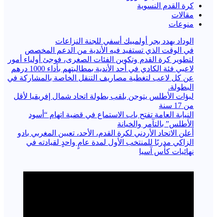
كرة القدم النسوية
مقالات
منوعات
الوداد يهدد بجر أولمبيك أسفي للجنة النزاعات
في الوقت الذي تستفيد فيه الأندية من الدعم المخصص
لتطوير كرة القدم وتكوين الفئات الصغرى، فوجئ أولياء أمور
لاعبي فئة الكادي في أحد الأندية بمطالبتهم بأداء 1000 درهم
عن كل لاعب لتغطية مصاريف التنقل الخاصة بالمشاركة في
البطولة.
لبؤات الأطلس يتوجن بلقب بطولة اتحاد شمال إفريقيا لأقل
من 17 سنة
النيابة العامة تفتح باب الاستماع في قضية اتهام “أسود
الأطلس” بالتآمر والخيانة
أعلن الاتحاد الأردني لكرة القدم، الأحد، تعيين المغربي بادو
الزاكي مدربًا للمنتخب الأول لمدة عامٍ واحدٍ لقيادته ​في
نهائيات كأس آسيا