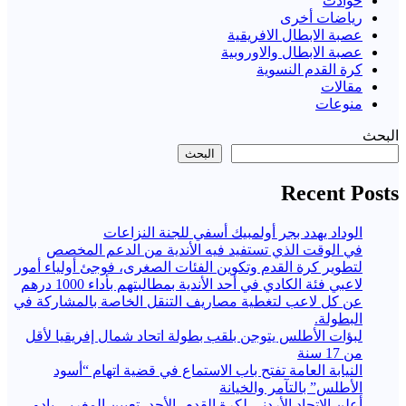
حوادث
رياضات أخرى
عصبة الابطال الافريقية
عصبة الابطال والاوروبية
كرة القدم النسوية
مقالات
منوعات
البحث
البحث
Recent Posts
الوداد يهدد بجر أولمبيك أسفي للجنة النزاعات
في الوقت الذي تستفيد فيه الأندية من الدعم المخصص
لتطوير كرة القدم وتكوين الفئات الصغرى، فوجئ أولياء أمور
لاعبي فئة الكادي في أحد الأندية بمطالبتهم بأداء 1000 درهم
عن كل لاعب لتغطية مصاريف التنقل الخاصة بالمشاركة في
البطولة.
لبؤات الأطلس يتوجن بلقب بطولة اتحاد شمال إفريقيا لأقل
من 17 سنة
النيابة العامة تفتح باب الاستماع في قضية اتهام “أسود
الأطلس” بالتآمر والخيانة
أعلن الاتحاد الأردني لكرة القدم، الأحد، تعيين المغربي بادو