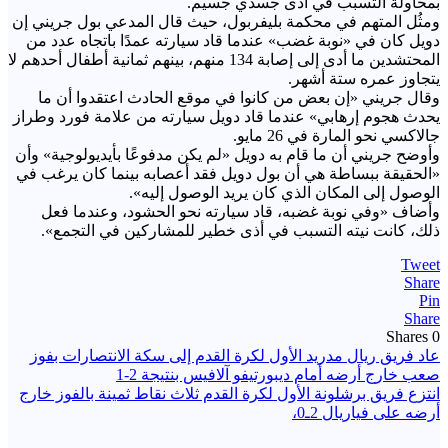
بمحاولة التسبب في أذى جسدي جسيم.
ومثُل المتهم في محكمة بليفربول، حيث قال المدعي بول جريني إن
دويل كان في «نوبة غضب» عندما قاد سيارته عمدًا باتجاه عدد من
المحتشدين ما أدى إلى إصابة 134 منهم، بينهم ثمانية أطفال أحدهم لا
يتجاوز عمره ستة أشهر.
وقال جريني «إن بعض من كانوا في موقع الحادث اعتقدوا أن ما
يحدث هجوم إرهابي» عندما قاد دويل سيارته من علامة فورد وطراز
جالاكسي نحو المارة في 26 مايو.
وأوضح جريني أن ما قام به دويل «لم يكن مدفوعًا بأيديولوجية» وأن
«الحقيقة ببساطة هي أن بول دويل فقد أعصابه بينما كان يرغب في
الوصول إلى المكان الذي كان يريد الوصول إليه».
وأضاف «وفي نوبة غضبه، قاد سيارته نحو الحشود، وعندما فعل
ذلك، كانت نيته التسبب في أذى خطير للمشاركين في التجمع».
Tweet
Share
Pin
Share
Shares
0
تصفّح
عاد فريق ريال مدريد الأول لكرة القدم إلى سكة الانتصارات بفوز
صعب خارج أرضه أمام ديبورتيفو آلافيس بنتيجة 2-1
المقالات
انتزع فريق برشلونة الأول لكرة القدم ثلاث نقاط ثمينة بالفوز خارج
أرضه على فياريال 2ـ0،