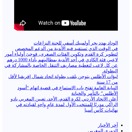
الوداد يهدد بجر أولمبيك أسفي للجنة النزاعات
في الوقت الذي تستفيد فيه الأندية من الدعم المخصص
لتطوير كرة القدم وتكوين الفئات الصغرى، فوجئ أولياء أمور
لاعبي فئة الكادي في أحد الأندية بمطالبتهم بأداء 1000 درهم
عن كل لاعب لتغطية مصاريف التنقل الخاصة بالمشاركة في
البطولة.
لبؤات الأطلس يتوجن بلقب بطولة اتحاد شمال إفريقيا لأقل
من 17 سنة
النيابة العامة تفتح باب الاستماع في قضية اتهام “أسود
الأطلس” بالتآمر والخيانة
أعلن الاتحاد الأردني لكرة القدم، الأحد، تعيين المغربي بادو
الزاكي مدربًا للمنتخب الأول لمدة عامٍ واحدٍ لقيادته ​في
نهائيات كأس آسيا
آخر الأخبار
الدوري المغربي