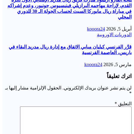
القدم، لإراحة مهاجمه البرازيلي فينيسيوس جونيور، وعدم إشراكه
في مباراة ريال مايوركا السبت لحساب الجولة الـ 30 للدوري
المحلي
أبريل 5, 2026
kooora24
الدوريات الاوروبية
قرَّر الفرنسي كيليان مبابي الاتفاق مع إدارة ريال مدريد البقاء في
باريس، العاصمة الفرنسية
مارس 5, 2026
kooora24
اترك تعليقاً
لن يتم نشر عنوان بريدك الإلكتروني.
الحقول الإلزامية مشار إليها بـ
*
التعليق
*