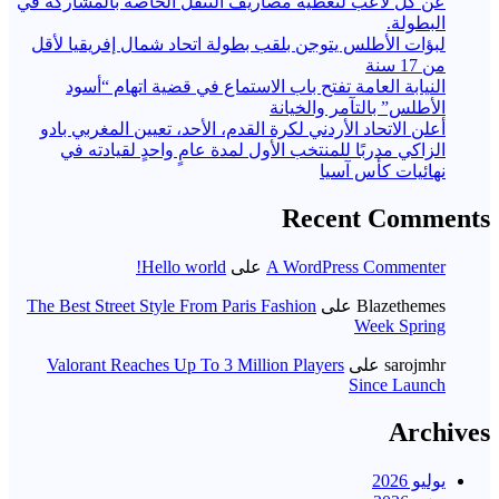
عن كل لاعب لتغطية مصاريف التنقل الخاصة بالمشاركة في
البطولة.
لبؤات الأطلس يتوجن بلقب بطولة اتحاد شمال إفريقيا لأقل
من 17 سنة
النيابة العامة تفتح باب الاستماع في قضية اتهام “أسود
الأطلس” بالتآمر والخيانة
أعلن الاتحاد الأردني لكرة القدم، الأحد، تعيين المغربي بادو
الزاكي مدربًا للمنتخب الأول لمدة عامٍ واحدٍ لقيادته ​في
نهائيات كأس آسيا
Recent Comments
A WordPress Commenter
على
Hello world!
Blazethemes
على
The Best Street Style From Paris Fashion
Week Spring
sarojmhr
على
Valorant Reaches Up To 3 Million Players
Since Launch
Archives
يوليو 2026