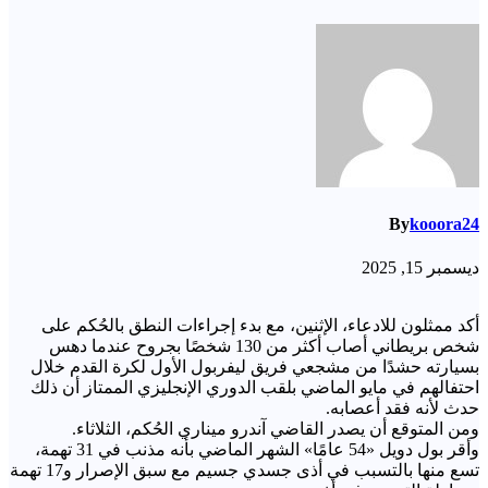
By
kooora24
ديسمبر 15, 2025
أكد ممثلون للادعاء، الإثنين، مع بدء إجراءات النطق بالحُكم على
شخص بريطاني أصاب أكثر من 130 شخصًا بجروح عندما دهس
بسيارته حشدًا من مشجعي فريق ليفربول الأول لكرة القدم خلال
احتفالهم في مايو الماضي بلقب الدوري الإنجليزي الممتاز أن ذلك
حدث لأنه فقد أعصابه.
ومن المتوقع أن يصدر القاضي آندرو ميناري الحُكم، الثلاثاء.
وأقر بول دويل «54 عامًا» الشهر الماضي بأنه مذنب في 31 تهمة،
تسع منها بالتسبب في أذى جسدي جسيم مع سبق الإصرار و17 تهمة