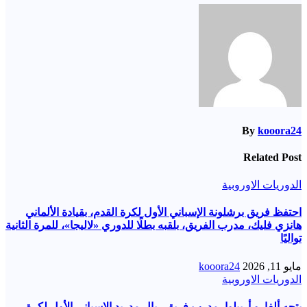
By
kooora24
Related Post
الدوريات الاوروبية
احتفظ فريق برشلونة الإسباني الأول لكرة القدم، بقيادة الألماني
هانزي فليك، مدرب الفريق، بلقبه بطلًا للدوري «لاليجا»، للمرة الثانية
تواليًا
مايو 11, 2026
kooora24
الدوريات الاوروبية
يتجه ألفارو أربيلوا، مدرب فريق ريال مدريد الإسباني الأول لكرة