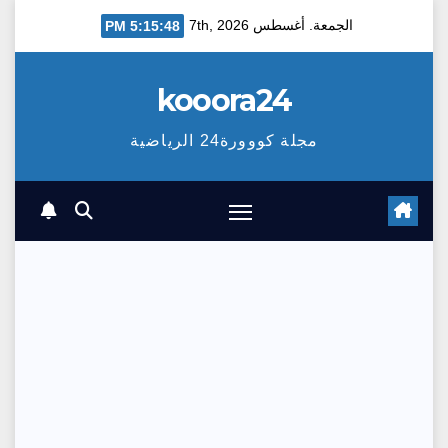
Ski
الجمعة. أغسطس 7th, 2026
5:15:49 PM
t
conten
kooora24
مجلة كووورة24 الرياضية