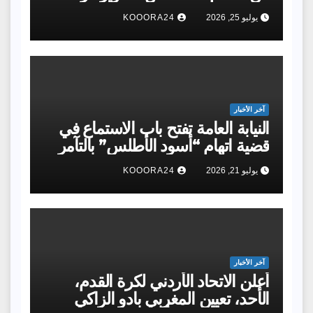
القدم وتكوين الفئات الصغرى، فوجئ
يوليو 25, 2026
KOOORA24
أولياء أمور لاعبي فئة الكادي في أحد
الأندية بمطالبتهم بأداء 1000 درهم
عن كل لاعب لتغطية مصاريف التنقل
الخاصة بالمشاركة في البطولة.
آخر الأخبار
النيابة العامة تفتح باب الاستماع في
قضية اتهام “أسود الأطلس” بالتآمر
والخيانة
يوليو 21, 2026
KOOORA24
آخر الأخبار
أعلن الاتحاد الأردني لكرة القدم،
الأحد، تعيين المغربي بادو الزاكي