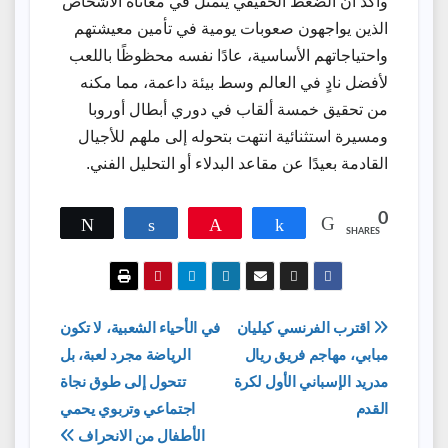
وأكد أن الضغط الحقيقي يتمثل في معاناة الأشخاص
الذين يواجهون صعوبات يومية في تأمين معيشتهم
واحتياجاتهم الأساسية، عادًا نفسه محظوظًا باللعب
لأفضل نادٍ في العالم وسط بيئة داعمة، مما مكنه
من تحقيق خمسة ألقاب في دوري أبطال أوروبا
ومسيرة استثنائية انتهت بتحوله إلى ملهم للأجيال
القادمة بعيدًا عن مقاعد البدلاء أو التحليل الفني.
0
Tweet
Share
Pin
Share
SHARES
تصفّح
اقترب الفرنسي كيليان
في الأحياء الشعبية، لا تكون
مبابي، مهاجم فريق ريال
الرياضة مجرد لعبة، بل
المقالات
مدريد الإسباني الأول لكرة
تتحول إلى طوق نجاة
القدم
اجتماعي وتربوي يحمي
الأطفال من الانحراف