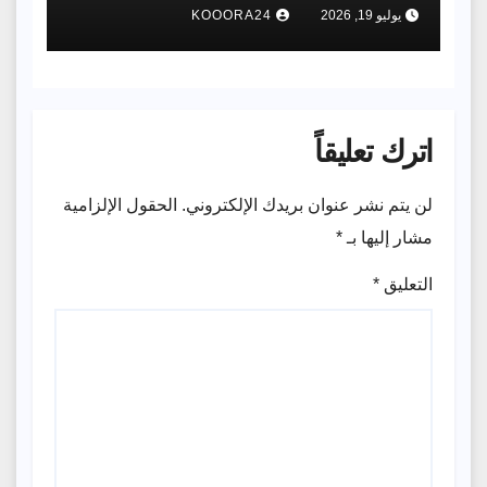
مدربًا للمنتخب الأول لمدة عامٍ واحدٍ
يوليو 19, 2026
KOOORA24
لقيادته ​في نهائيات كأس آسيا
اترك تعليقاً
لن يتم نشر عنوان بريدك الإلكتروني.
الحقول الإلزامية
مشار إليها بـ
*
التعليق
*