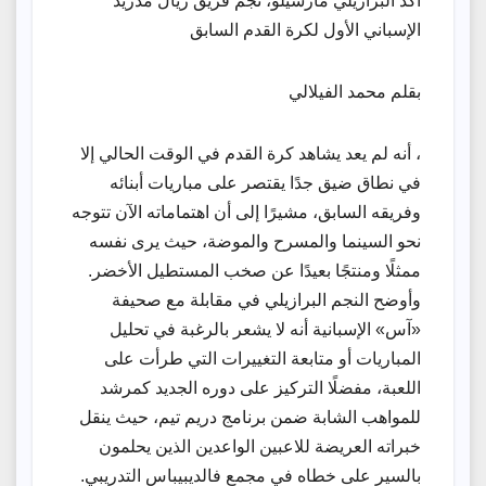
أكد البرازيلي مارسيلو، نجم فريق ريال مدريد
الإسباني الأول لكرة القدم السابق
بقلم محمد الفيلالي
، أنه لم يعد يشاهد كرة القدم في الوقت الحالي إلا
في نطاق ضيق جدًا يقتصر على مباريات أبنائه
وفريقه السابق، مشيرًا إلى أن اهتماماته الآن تتوجه
نحو السينما والمسرح والموضة، حيث يرى نفسه
ممثلًا ومنتجًا بعيدًا عن صخب المستطيل الأخضر.
وأوضح النجم البرازيلي في مقابلة مع صحيفة
«آس» الإسبانية أنه لا يشعر بالرغبة في تحليل
المباريات أو متابعة التغييرات التي طرأت على
اللعبة، مفضلًا التركيز على دوره الجديد كمرشد
للمواهب الشابة ضمن برنامج دريم تيم، حيث ينقل
خبراته العريضة للاعبين الواعدين الذين يحلمون
بالسير على خطاه في مجمع فالديبيباس التدريبي.