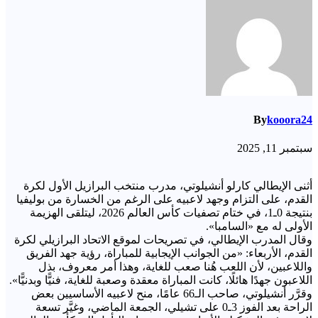
By
kooora24
سبتمبر 11, 2025
أثنى الإيطالي كارلو أنشيلوتي، مدرب منتخب البرازيل الأول لكرة
القدم، على التزام وجهد لاعبيه على الرغم من الخسارة من بوليفيا
بنتيجة 0ـ1، في ختام تصفيات كأس العالم 2026، ليتلقى الهزيمة
الأولى له مع «السامبا».
وقال المدرب الإيطالي، في تصريحات لموقع الاتحاد البرازيلي لكرة
القدم، الأربعاء: «من الجوانب الإيجابية للمباراة، رؤية جهد الفريق
واللاعبين، لأن اللعب هُنا صعب للغاية، وهذا أمر معروف، بذل
اللاعبون جهدًا هائلًا، كانت المباراة معقدة وصعبة للغاية، فنيًّا وبدنيًّا».
وقرَّر أنشيلوتي، صاحب الـ66 عامًا، منح لاعبيه الأساسيين بعض
الراحة بعد الفوز 3ـ0 على تشيلي، الجمعة الماضي، وغيَّر تسعة