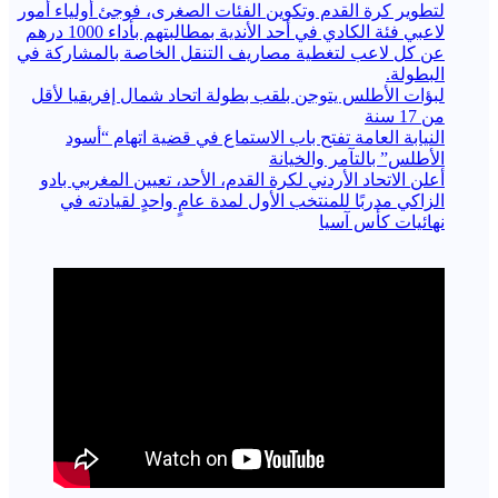
لتطوير كرة القدم وتكوين الفئات الصغرى، فوجئ أولياء أمور
لاعبي فئة الكادي في أحد الأندية بمطالبتهم بأداء 1000 درهم
عن كل لاعب لتغطية مصاريف التنقل الخاصة بالمشاركة في
البطولة.
لبؤات الأطلس يتوجن بلقب بطولة اتحاد شمال إفريقيا لأقل
من 17 سنة
النيابة العامة تفتح باب الاستماع في قضية اتهام “أسود
الأطلس” بالتآمر والخيانة
أعلن الاتحاد الأردني لكرة القدم، الأحد، تعيين المغربي بادو
الزاكي مدربًا للمنتخب الأول لمدة عامٍ واحدٍ لقيادته ​في
نهائيات كأس آسيا