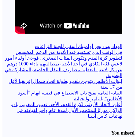
الوداد يهدد بجر أولمبيك أسفي للجنة النزاعات
في الوقت الذي تستفيد فيه الأندية من الدعم المخصص
لتطوير كرة القدم وتكوين الفئات الصغرى، فوجئ أولياء أمور
لاعبي فئة الكادي في أحد الأندية بمطالبتهم بأداء 1000 درهم
عن كل لاعب لتغطية مصاريف التنقل الخاصة بالمشاركة في
البطولة.
لبؤات الأطلس يتوجن بلقب بطولة اتحاد شمال إفريقيا لأقل
من 17 سنة
النيابة العامة تفتح باب الاستماع في قضية اتهام “أسود
الأطلس” بالتآمر والخيانة
أعلن الاتحاد الأردني لكرة القدم، الأحد، تعيين المغربي بادو
الزاكي مدربًا للمنتخب الأول لمدة عامٍ واحدٍ لقيادته ​في
نهائيات كأس آسيا
You missed