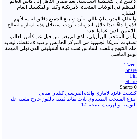
لاعبين في التشكيلة الأساسية، بعد ضمان التأهل إلى كأس العالم
المنظم في الولايات المتحدة الأمريكية وكندا والمكسيك العام
المقبل.
وأضاف المدرب الإيطالي: «أردت منح الجميع دقائق لعب، لأنهم
قدَّموا أداءً جيدًا خلال التدريبات، أردت استغلال هذه المباراة لصالح
اللاعبين الذين عملوا بجد».
وأنهى المنتخب البرازيلي، الذي لم يغب من قبل عن كأس العالم،
تصفيات أمريكا الجنوبية في المركز الخامس برصيد 28 نقطة، ليعاود
حلم التتويج باللقب السادس تحت قيادة أنشيلوتي الذي تولى المهمة
يونيو الماضي.
Tweet
Share
Pin
Share
Shares
0
تصفّح
كشفت فايزة لاماري والدة الفرنسي كيليان مبابي
انتزع المنتخب النمساوي ثلاث نقاط ثمينة بالفوز خارج ملعبه على
المقالات
البوسنة والهرسك بنتيجة 2-1