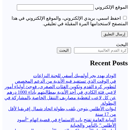
الموقع الإلكتروني
احفظ اسمي، بريدي الإلكتروني، والموقع الإلكتروني في هذا
المتصفح لاستخدامها المرة المقبلة في تعليقي.
البحث
البحث
Recent Posts
الوداد يهدد بجر أولمبيك أسفي للجنة النزاعات
في الوقت الذي تستفيد فيه الأندية من الدعم المخصص
لتطوير كرة القدم وتكوين الفئات الصغرى، فوجئ أولياء أمور
لاعبي فئة الكادي في أحد الأندية بمطالبتهم بأداء 1000 درهم
عن كل لاعب لتغطية مصاريف التنقل الخاصة بالمشاركة في
البطولة.
لبؤات الأطلس يتوجن بلقب بطولة اتحاد شمال إفريقيا لأقل
من 17 سنة
النيابة العامة تفتح باب الاستماع في قضية اتهام “أسود
الأطلس” بالتآمر والخيانة