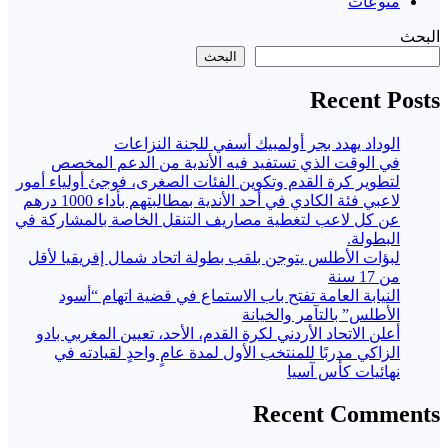
منوعات
البحث
البحث
Recent Posts
الوداد يهدد بجر أولمبيك أسفي للجنة النزاعات
في الوقت الذي تستفيد فيه الأندية من الدعم المخصص
لتطوير كرة القدم وتكوين الفئات الصغرى، فوجئ أولياء أمور
لاعبي فئة الكادي في أحد الأندية بمطالبتهم بأداء 1000 درهم
عن كل لاعب لتغطية مصاريف التنقل الخاصة بالمشاركة في
البطولة.
لبؤات الأطلس يتوجن بلقب بطولة اتحاد شمال إفريقيا لأقل
من 17 سنة
النيابة العامة تفتح باب الاستماع في قضية اتهام “أسود
الأطلس” بالتآمر والخيانة
أعلن الاتحاد الأردني لكرة القدم، الأحد، تعيين المغربي بادو
الزاكي مدربًا للمنتخب الأول لمدة عامٍ واحدٍ لقيادته ​في
نهائيات كأس آسيا
Recent Comments