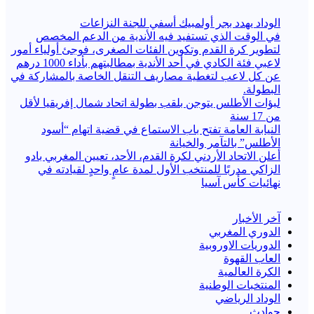
الوداد يهدد بجر أولمبيك أسفي للجنة النزاعات
في الوقت الذي تستفيد فيه الأندية من الدعم المخصص
لتطوير كرة القدم وتكوين الفئات الصغرى، فوجئ أولياء أمور
لاعبي فئة الكادي في أحد الأندية بمطالبتهم بأداء 1000 درهم
عن كل لاعب لتغطية مصاريف التنقل الخاصة بالمشاركة في
البطولة.
لبؤات الأطلس يتوجن بلقب بطولة اتحاد شمال إفريقيا لأقل
من 17 سنة
النيابة العامة تفتح باب الاستماع في قضية اتهام “أسود
الأطلس” بالتآمر والخيانة
أعلن الاتحاد الأردني لكرة القدم، الأحد، تعيين المغربي بادو
الزاكي مدربًا للمنتخب الأول لمدة عامٍ واحدٍ لقيادته ​في
نهائيات كأس آسيا
آخر الأخبار
الدوري المغربي
الدوريات الاوروبية
العاب القهوة
الكرة العالمية
المنتخبات الوطنية
الوداد الرياضي
حوادث