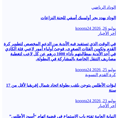
الوداد الرياضي
الوداد يهدد بجر أولمبيك أسفي للجنة النزاعات
يوليو 26, 2026
kooora24
آخر الأخبار
في الوقت الذي تستفيد فيه الأندية من الدعم المخصص لتطوير كرة
القدم وتكوين الفئات الصغرى، فوجئ أولياء أمور لاعبي فئة الكادي
في أحد الأندية بمطالبتهم بأداء 1000 درهم عن كل لاعب لتغطية
مصاريف التنقل الخاصة بالمشاركة في البطولة.
يوليو 25, 2026
kooora24
كرة القدم النسوية
لبؤات الأطلس يتوجن بلقب بطولة اتحاد شمال إفريقيا لأقل من 17
سنة
يوليو 23, 2026
kooora24
آخر الأخبار
النيابة العامة تفتح باب الاستماع في قضية اتهام “أسود الأطلس”