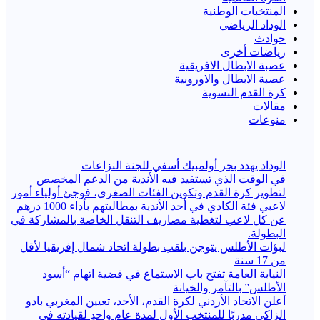
المنتخبات الوطنية
الوداد الرياضي
حوادث
رياضات أخرى
عصبة الابطال الافريقية
عصبة الابطال والاوروبية
كرة القدم النسوية
مقالات
منوعات
الوداد يهدد بجر أولمبيك أسفي للجنة النزاعات
في الوقت الذي تستفيد فيه الأندية من الدعم المخصص
لتطوير كرة القدم وتكوين الفئات الصغرى، فوجئ أولياء أمور
لاعبي فئة الكادي في أحد الأندية بمطالبتهم بأداء 1000 درهم
عن كل لاعب لتغطية مصاريف التنقل الخاصة بالمشاركة في
البطولة.
لبؤات الأطلس يتوجن بلقب بطولة اتحاد شمال إفريقيا لأقل
من 17 سنة
النيابة العامة تفتح باب الاستماع في قضية اتهام “أسود
الأطلس” بالتآمر والخيانة
أعلن الاتحاد الأردني لكرة القدم، الأحد، تعيين المغربي بادو
الزاكي مدربًا للمنتخب الأول لمدة عامٍ واحدٍ لقيادته ​في