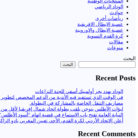
المنتخبات الوطنية
الوداد الرياضي
حوادث
رياضات أخرى
عصبة الابطال الافريقية
عصبة الابطال والاوروبية
كرة القدم النسوية
مقالات
منوعات
البحث
البحث
Recent Posts
الوداد يهدد بجر أولمبيك أسفي للجنة النزاعات
مصاريف التنقل الخاصة بالمشاركة في البطولة.
لبؤات الأطلس يتوجن بلقب بطولة اتحاد شمال إفريقيا لأقل من 17 سنة
النيابة العامة تفتح باب الاستماع في قضية اتهام “أسود الأطلس” ب
أعلن الاتحاد الأردني لكرة القدم، الأحد، تعيين المغربي بادو الزاك
Recent Comments