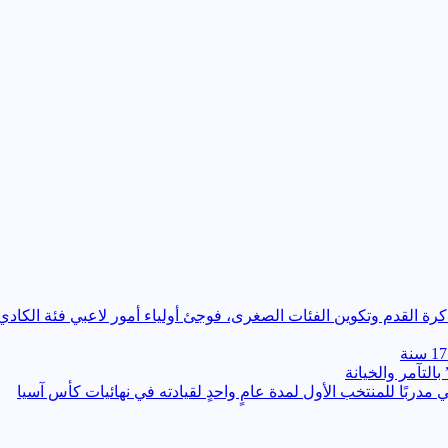
التآمر والخيانة
ي مدربًا للمنتخب الأول لمدة عامٍ واحدٍ لقيادته ​في نهائيات كأس آسيا