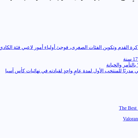
التآمر والخيانة
ي مدربًا للمنتخب الأول لمدة عامٍ واحدٍ لقيادته ​في نهائيات كأس آسيا
The Best 
Valoran