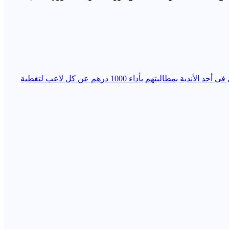
في الوقت الذي تستفيد فيه الأندية من الدعم المخصص لتطوير كرة القدم وتكوين الفئات الصغرى، فوجئ أولياء أمور لاعبي فئة الكادي في أحد الأندية بمطالبتهم بأداء 1000 درهم عن كل لاعب لتغطية