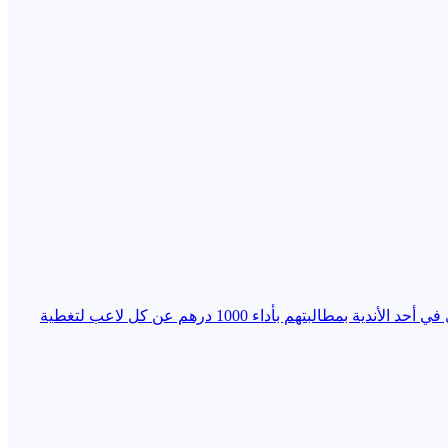
في الوقت الذي تستفيد فيه الأندية من الدعم المخصص لتطوير كرة القدم وتكوين الفئات الصغرى، فوجئ أولياء أمور لاعبي فئة الكادي في أحد الأندية بمطالبتهم بأداء 1000 درهم عن كل لاعب لتغطية