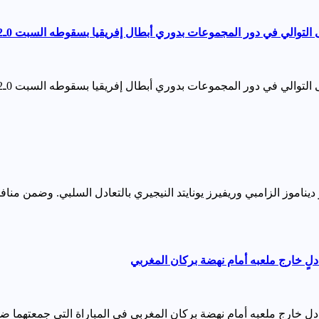
 التوالي في دور المجموعات بدوري أبطال إفريقيا بسقوطه السبت 0ـ2
وري أبطال إفريقيا بسقوطه السبت 0ـ2 أمام مضيفه باور ديناموز الزامبي لحساب الجولة الخامسة من…
يناموز الزامبي وريفيرز يونايتد النيجيري بالتعادل السلبي. وضمن منافس
دلٍ خارج ملعبه أمام نهضة بركان المغربي
ادلٍ خارج ملعبه أمام نهضة بركان المغربي في المباراة التي جمعتهما