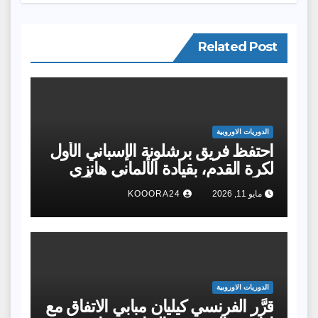
Related Post
الدوريات الاوروبية
احتفظ فريق برشلونة الإسباني الأول
لكرة القدم، بقيادة الألماني هانزي
فليك، مدرب الفريق، بلقبه بطلًا
مايو 11, 2026
KOOORA24
للدوري «لاليجا»، للمرة الثانية تواليًا
الدوريات الاوروبية
قرَّر الفرنسي كيليان مبابي الاتفاق مع