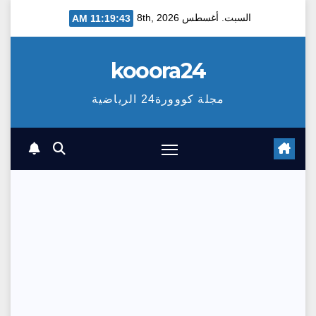
Ski
السبت. أغسطس 8th, 2026
11:19:44 AM
t
conten
kooora24
مجلة كووورة24 الرياضية