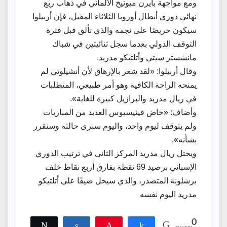
ومع مواجهة بايرن ميونيخ الألماني في ذهاب ربع
نهائي دوري أبطال أوروبا الثلاثاء المقبل، فإن أربيلوا
سيكون حريصًا على نجمه والذي تألق قبل فترة
التوقف الدولي بعدما سجل ثنائيتين في شباك
مانشستر سيتي وأتلتيكو مدريد.
وقال أربيلوا: «لقد شعر بالإرهاق لأن أنشيلوتي لم
يمنحه الراحة الكافية وهو أمر طبيعي، المتطلبات
في ريال مدريد والبرازيل كبيرة للغاية».
وأضاف: «خاض فينيسيوس العديد من المباريات
ولم يتوقف ليوم واحد، واليوم سنرى حالته وسنقرر
بشأنه».
ويحتل ريال مدريد المركز الثاني في ترتيب الدوري
الإسباني برصيد 69 نقطة بفارق أربع نقاط خلف
برشلونة المتصدر، والذي سيحل ضيفًا على أتلتيكو
مدريد اليوم نفسه
0
Tweet
Share
Pin
Share