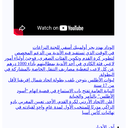
الوداد يهدد بجر أولمبيك أسفي للجنة النزاعات
في الوقت الذي تستفيد فيه الأندية من الدعم المخصص
لتطوير كرة القدم وتكوين الفئات الصغرى، فوجئ أولياء أمور
لاعبي فئة الكادي في أحد الأندية بمطالبتهم بأداء 1000 درهم
عن كل لاعب لتغطية مصاريف التنقل الخاصة بالمشاركة في
البطولة.
لبؤات الأطلس يتوجن بلقب بطولة اتحاد شمال إفريقيا لأقل
من 17 سنة
النيابة العامة تفتح باب الاستماع في قضية اتهام “أسود
الأطلس” بالتآمر والخيانة
أعلن الاتحاد الأردني لكرة القدم، الأحد، تعيين المغربي بادو
الزاكي مدربًا للمنتخب الأول لمدة عامٍ واحدٍ لقيادته ​في
نهائيات كأس آسيا
آخر الأخبار