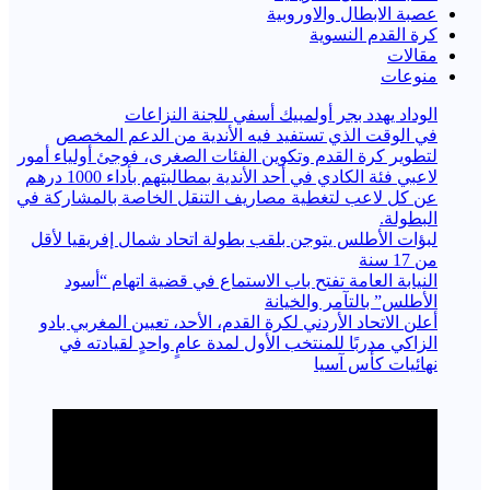
عصبة الابطال والاوروبية
كرة القدم النسوية
مقالات
منوعات
الوداد يهدد بجر أولمبيك أسفي للجنة النزاعات
في الوقت الذي تستفيد فيه الأندية من الدعم المخصص
لتطوير كرة القدم وتكوين الفئات الصغرى، فوجئ أولياء أمور
لاعبي فئة الكادي في أحد الأندية بمطالبتهم بأداء 1000 درهم
عن كل لاعب لتغطية مصاريف التنقل الخاصة بالمشاركة في
البطولة.
لبؤات الأطلس يتوجن بلقب بطولة اتحاد شمال إفريقيا لأقل
من 17 سنة
النيابة العامة تفتح باب الاستماع في قضية اتهام “أسود
الأطلس” بالتآمر والخيانة
أعلن الاتحاد الأردني لكرة القدم، الأحد، تعيين المغربي بادو
الزاكي مدربًا للمنتخب الأول لمدة عامٍ واحدٍ لقيادته ​في
نهائيات كأس آسيا