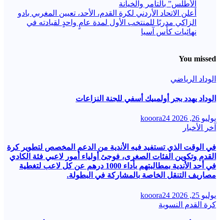
الأطلس” بالتآمر والخيانة
أعلن الاتحاد الأردني لكرة القدم، الأحد، تعيين المغربي بادو
الزاكي مدربًا للمنتخب الأول لمدة عامٍ واحدٍ لقيادته ​في
نهائيات كأس آسيا
You missed
الوداد الرياضي
الوداد يهدد بجر أولمبيك أسفي للجنة النزاعات
يوليو 26, 2026
kooora24
آخر الأخبار
في الوقت الذي تستفيد فيه الأندية من الدعم المخصص لتطوير كرة
القدم وتكوين الفئات الصغرى، فوجئ أولياء أمور لاعبي فئة الكادي
في أحد الأندية بمطالبتهم بأداء 1000 درهم عن كل لاعب لتغطية
مصاريف التنقل الخاصة بالمشاركة في البطولة.
يوليو 25, 2026
kooora24
كرة القدم النسوية