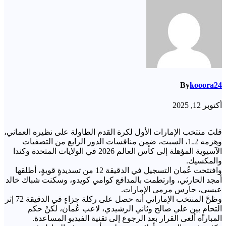
By
kooora24
أكتوبر 12, 2025
قلبَ منتخب الإمارات الأول لكرة القدم الطاولة على نظيره العماني،
وهزمه 2ـ1، السبت، ضمن منافسات الدور الرابع من التصفيات
الآسيوية المؤهلة إلى كأس العالم 2026 في الولايات المتحدة وكندا
والمكسيك.
وافتتحت عُمان التسجيل في الدقيقة 12 من تسديدةٍ قويةٍ، أطلقها
أمجد الحارثي، وارتطمت بالمدافع كوامي كويدو، وسكنت شباك خالد
عيسى، حارس مرمى الإمارات.
وظنَّ المنتخب الإماراتي أنه حصل على ركلة جزاءٍ في الدقيقة 72 إثر
التحامٍ بين علي صالح وثاني الرشيدي، لاعب عُمان، لكنْ حكم
المباراة ألغى القرار بعد الرجوع إلى تقنية الفيديو المساعدة.