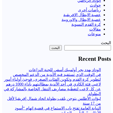
الوداد الرياضي
حوادث
رياضات أخرى
عصبة الابطال الافريقية
عصبة الابطال والاوروبية
كرة القدم النسوية
مقالات
منوعات
البحث
البحث
Recent Posts
الوداد يهدد بجر أولمبيك أسفي للجنة النزاعات
في الوقت الذي تستفيد فيه الأندية من الدعم المخصص
لتطوير كرة القدم وتكوين الفئات الصغرى، فوجئ أولياء أمور
لاعبي فئة الكادي في أحد الأندية بمطالبتهم بأداء 1000 درهم
عن كل لاعب لتغطية مصاريف التنقل الخاصة بالمشاركة في
البطولة.
لبؤات الأطلس يتوجن بلقب بطولة اتحاد شمال إفريقيا لأقل
من 17 سنة
النيابة العامة تفتح باب الاستماع في قضية اتهام “أسود
الأطلس” بالتآمر والخيانة