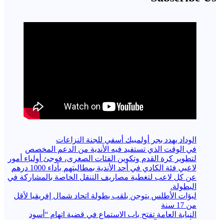
الوداد يهدد بجر أولمبيك أسفي للجنة النزاعات
في الوقت الذي تستفيد فيه الأندية من الدعم المخصص
لتطوير كرة القدم وتكوين الفئات الصغرى، فوجئ أولياء أمور
لاعبي فئة الكادي في أحد الأندية بمطالبتهم بأداء 1000 درهم
عن كل لاعب لتغطية مصاريف التنقل الخاصة بالمشاركة في
البطولة.
لبؤات الأطلس يتوجن بلقب بطولة اتحاد شمال إفريقيا لأقل
من 17 سنة
النيابة العامة تفتح باب الاستماع في قضية اتهام “أسود