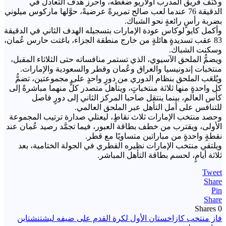
وكثف فريق المدرب أولاريو ضغطه، وأحرز هدف التعادل في
الدقيقة 76 عندما لعب صالح تمريرةً عرضيةً، حوَّلها ماركوس ميلوني
بضربة رأسٍ رائعةٍ نحو الشباك.
وأكمل كايو لوكاس عودة الإمارات بتسجيله الهدف الثاني في الدقيقة
83 عقب تسديدةٍ هائلةٍ من خارج منطقة الجزاء، باغتت حارس عُمان،
وسكنت الشباك.
ويضمُّ الملحق الآسيوي، الذي تستمر منافساته حتى الثلاثاء المقبل،
منتخبات إندونيسيا والعراق وعُمان وقطر والسعودية والإمارات.
ويُلعَب الملحق بنظام الدوري من دورٍ واحدٍ على مجموعتين، تضمُّ
كل واحدةٍ منها ثلاثة منتخباتٍ، ويتأهل متصدر كلٍّ منهما مباشرةً إلى
كأس العالم، بينما ينتقل صاحبا المركز الثاني إلى دورٍ فاصل
للتنافس على أمل التأهل عبر الملحق العالمي.
وحصد منتخب الإمارات ثلاث نقاطٍ، ليعتلي صدارة ترتيب المجموعة
الأولى، ويقترب من خطف بطاقة العبور، فيما تجمَّد رصيد عُمان عند
نقطةٍ واحدةٍ من مباراتين متساويًا مع قطر.
ويلتقي منتخب الإمارات نظيره القطري في الجولة الختامية، بعد
ثلاثة أيامٍ، لحسم بطاقة التأهل المباشر.
Tweet
Share
Pin
Share
Shares
0
تصفّح
فاز منتخب كازاخستان الأول لكرة القدم على ضيفه ليشتنشتاين