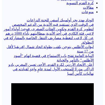
كرة القدم النسوية
مقالات
منوعات
الوداد يهدد بجر أولمبيك أسفي للجنة النزاعات
في الوقت الذي تستفيد فيه الأندية من الدعم المخصص
لتطوير كرة القدم وتكوين الفئات الصغرى، فوجئ أولياء أمور
لاعبي فئة الكادي في أحد الأندية بمطالبتهم بأداء 1000 درهم
عن كل لاعب لتغطية مصاريف التنقل الخاصة بالمشاركة في
البطولة.
لبؤات الأطلس يتوجن بلقب بطولة اتحاد شمال إفريقيا لأقل
من 17 سنة
النيابة العامة تفتح باب الاستماع في قضية اتهام “أسود
الأطلس” بالتآمر والخيانة
أعلن الاتحاد الأردني لكرة القدم، الأحد، تعيين المغربي بادو
الزاكي مدربًا للمنتخب الأول لمدة عامٍ واحدٍ لقيادته ​في
نهائيات كأس آسيا