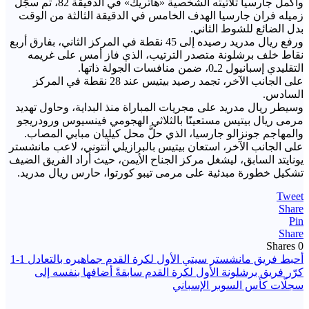
وأكمل جارسيا ثلاثيته الشخصية «هاتريك» في الدقيقة 82، ثم سجَّل
زميله فران جارسيا الهدف الخامس في الدقيقة الثالثة من الوقت
بدل الضائع للشوط الثاني.
ورفع ريال مدريد رصيده إلى 45 نقطة في المركز الثاني، بفارق أربع
نقاط خلف برشلونة متصدر الترتيب، الذي فاز أمس على غريمه
التقليدي إسبانيول 2ـ0، ضمن منافسات الجولة ذاتها.
على الجانب الآخر، تجمد رصيد بيتيس عند 28 نقطة في المركز
السادس.
وسيطر ريال مدريد على مجريات المباراة منذ البداية، وحاول تهديد
مرمى ريال بيتيس مستعينًا بالثلاثي الهجومي فينسيوس ورودريجو
والمهاجم جونزالو جارسيا، الذي حلَّ محل كيليان مبابي المصاب.
على الجانب الآخر، استعان بيتيس بالبرازيلي أنتوني، لاعب مانشستر
يونايتد السابق، ليشغل مركز الجناح الأيمن، حيث أراد الفريق الضيف
تشكيل خطورة مبدئية على مرمى تيبو كورتوا، حارس ريال مدريد.
Tweet
Share
Pin
Share
Shares
0
تصفّح
أحبط فريق مانشستر سيتي الأول لكرة القدم جماهيره بالتعادل 1-1
كرّر فريق برشلونة الأول لكرة القدم سابقةً أضافها بنفسه إلى
المقالات
سجلّات كأس السوبر الإسباني