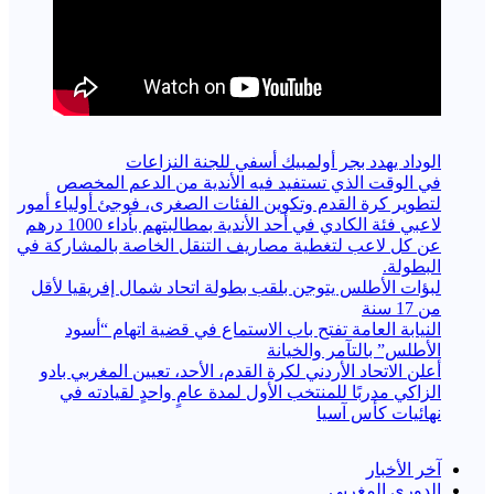
الوداد يهدد بجر أولمبيك أسفي للجنة النزاعات
في الوقت الذي تستفيد فيه الأندية من الدعم المخصص
لتطوير كرة القدم وتكوين الفئات الصغرى، فوجئ أولياء أمور
لاعبي فئة الكادي في أحد الأندية بمطالبتهم بأداء 1000 درهم
عن كل لاعب لتغطية مصاريف التنقل الخاصة بالمشاركة في
البطولة.
لبؤات الأطلس يتوجن بلقب بطولة اتحاد شمال إفريقيا لأقل
من 17 سنة
النيابة العامة تفتح باب الاستماع في قضية اتهام “أسود
الأطلس” بالتآمر والخيانة
أعلن الاتحاد الأردني لكرة القدم، الأحد، تعيين المغربي بادو
الزاكي مدربًا للمنتخب الأول لمدة عامٍ واحدٍ لقيادته ​في
نهائيات كأس آسيا
آخر الأخبار
الدوري المغربي