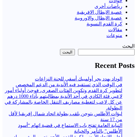
حوادث
رياضات أخرى
عصبة الابطال الافريقية
عصبة الابطال والاوروبية
كرة القدم النسوية
مقالات
منوعات
البحث
البحث
Recent Posts
الوداد يهدد بجر أولمبيك أسفي للجنة النزاعات
في الوقت الذي تستفيد فيه الأندية من الدعم المخصص
لتطوير كرة القدم وتكوين الفئات الصغرى، فوجئ أولياء أمور
لاعبي فئة الكادي في أحد الأندية بمطالبتهم بأداء 1000 درهم
عن كل لاعب لتغطية مصاريف التنقل الخاصة بالمشاركة في
البطولة.
لبؤات الأطلس يتوجن بلقب بطولة اتحاد شمال إفريقيا لأقل
من 17 سنة
النيابة العامة تفتح باب الاستماع في قضية اتهام “أسود
الأطلس” بالتآمر والخيانة
أعلن الاتحاد الأردني لكرة القدم، الأحد، تعيين المغربي بادو