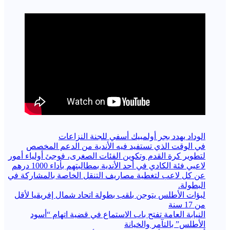
الوداد يهدد بجر أولمبيك أسفي للجنة النزاعات
في الوقت الذي تستفيد فيه الأندية من الدعم المخصص
لتطوير كرة القدم وتكوين الفئات الصغرى، فوجئ أولياء أمور
لاعبي فئة الكادي في أحد الأندية بمطالبتهم بأداء 1000 درهم
عن كل لاعب لتغطية مصاريف التنقل الخاصة بالمشاركة في
البطولة.
لبؤات الأطلس يتوجن بلقب بطولة اتحاد شمال إفريقيا لأقل
من 17 سنة
النيابة العامة تفتح باب الاستماع في قضية اتهام “أسود
الأطلس” بالتآمر والخيانة