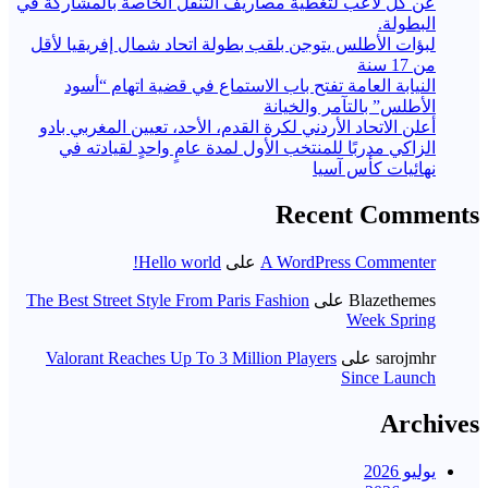
عن كل لاعب لتغطية مصاريف التنقل الخاصة بالمشاركة في
البطولة.
لبؤات الأطلس يتوجن بلقب بطولة اتحاد شمال إفريقيا لأقل
من 17 سنة
النيابة العامة تفتح باب الاستماع في قضية اتهام “أسود
الأطلس” بالتآمر والخيانة
أعلن الاتحاد الأردني لكرة القدم، الأحد، تعيين المغربي بادو
الزاكي مدربًا للمنتخب الأول لمدة عامٍ واحدٍ لقيادته ​في
نهائيات كأس آسيا
Recent Comments
A WordPress Commenter
على
Hello world!
Blazethemes
على
The Best Street Style From Paris Fashion
Week Spring
sarojmhr
على
Valorant Reaches Up To 3 Million Players
Since Launch
Archives
يوليو 2026