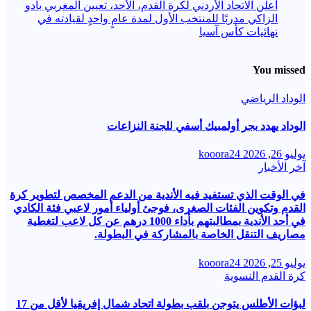
أعلن الاتحاد الأردني لكرة القدم، الأحد، تعيين المغربي بادو
الزاكي مدربًا للمنتخب الأول لمدة عامٍ واحدٍ لقيادته ​في
نهائيات كأس آسيا
You missed
الوداد الرياضي
الوداد يهدد بجر أولمبيك أسفي للجنة النزاعات
يوليو 26, 2026
kooora24
آخر الأخبار
في الوقت الذي تستفيد فيه الأندية من الدعم المخصص لتطوير كرة
القدم وتكوين الفئات الصغرى، فوجئ أولياء أمور لاعبي فئة الكادي
في أحد الأندية بمطالبتهم بأداء 1000 درهم عن كل لاعب لتغطية
مصاريف التنقل الخاصة بالمشاركة في البطولة.
يوليو 25, 2026
kooora24
كرة القدم النسوية
لبؤات الأطلس يتوجن بلقب بطولة اتحاد شمال إفريقيا لأقل من 17