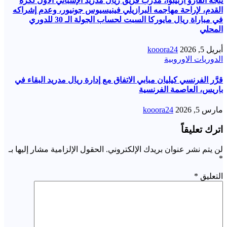
يتجه ألفارو أربيلوا، مدرب فريق ريال مدريد الإسباني الأول لكرة
القدم، لإراحة مهاجمه البرازيلي فينيسيوس جونيور، وعدم إشراكه
في مباراة ريال مايوركا السبت لحساب الجولة الـ 30 للدوري
المحلي
أبريل 5, 2026
kooora24
الدوريات الاوروبية
قرَّر الفرنسي كيليان مبابي الاتفاق مع إدارة ريال مدريد البقاء في
باريس، العاصمة الفرنسية
مارس 5, 2026
kooora24
اترك تعليقاً
لن يتم نشر عنوان بريدك الإلكتروني.
الحقول الإلزامية مشار إليها بـ
*
التعليق
*